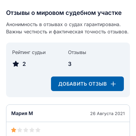
Введите свой e-mail
Отзывы о мировом судебном участке
Введите свой номер телефона
Анонимность в отзывах о судах гарантирована.
Текст отзыва
Важны честность и фактическая точность отзывов.
Ответ на отзыв
Название населенного пункта
Рейтинг судьи
Отзывы
НАЙТИ МЕНЯ
0/500
2
3
0/500
Как вы оцените судебный участок?
ЗАКРЫТЬ
СОХРАНИТЬ
ДОБАВИТЬ ОТЗЫВ
разрешить публикацию отзыва
разрешить публикацию отзыва
ОСТАВИТЬ ОТЗЫВ
Мария М
26 Августа 2021
ОСТАВИТЬ ОТЗЫВ