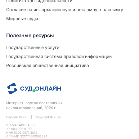
Политиĸа ĸонфиденциальности
Согласие на информационную и рекламную рассылку
Мировые суды
Полезные ресурсы
Продолжите заполнение
Расторжение брака
Государственные услуги
Государственная система правовой информации
Уже заполнено
Российская общественная инициатива
Шаг 0 из 15
0%
Заявление
№5721699
Интернет-портал составления
ПРОДОЛЖИТЬ ЗАПОЛНЕНИЕ
исковых заявлений, 2026 г.
Версия 18.223 | Copyright © 2026
ИП МАКАРОВА ЕВ
+7 993 906 81 27
ИНН 5302 0071 3033
ОГРНИП 321774600502334