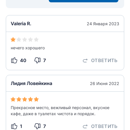
Ответ на отзыв
Название населенного пункта
Valeria R.
24 Января 2023
НАЙТИ МЕНЯ
0/500
0/500
нечего хорошего
Как вы оцените судебный участок?
ЗАКРЫТЬ
СОХРАНИТЬ
разрешить публикацию отзыва
40
7
ОТВЕТИТЬ
разрешить публикацию отзыва
ОСТАВИТЬ ОТЗЫВ
Лидия Ловейкина
26 Июня 2022
ОСТАВИТЬ ОТЗЫВ
Прекрасное место, вежливый персонал, вкусное
кафе, даже в туалетах чистота и порядок.
1
7
ОТВЕТИТЬ