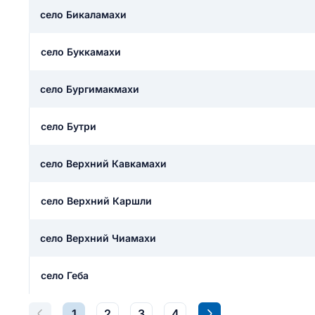
ail
село Бикаламахи
ание населенного пункта
 на отзыв
разрешить публ
село Буккамахи
ЙТИ МЕНЯ
село Бургимакмахи
КРЫТЬ
СОХРАНИТЬ
село Бутри
решить публикацию отзыва
ОСТАВИТЬ О
село Верхний Кавкамахи
ТАВИТЬ ОТЗЫВ
село Верхний Каршли
село Верхний Чиамахи
село Геба
1
2
3
4