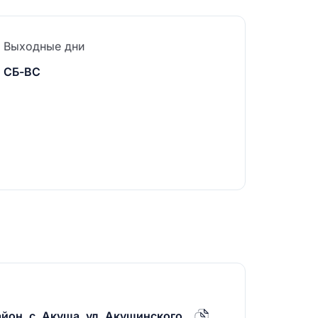
Выходные дни
СБ-ВС
он, с. Акуша, ул. Акушинского.