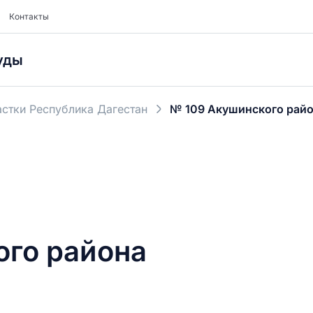
Контакты
уды
стки Республика Дагестан
№ 109 Акушинского рай
ого района