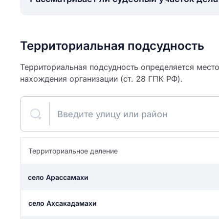
Территориальная подсудность
Территориальная подсудность определяется место
нахождения организации (ст. 28 ГПК РФ).
Введите улицу или район
Территориальное деление
ите свое имя
село Арассамахи
Как вы оцените
я
ите свой номер телефона
участок?
село Ахсакадамахи