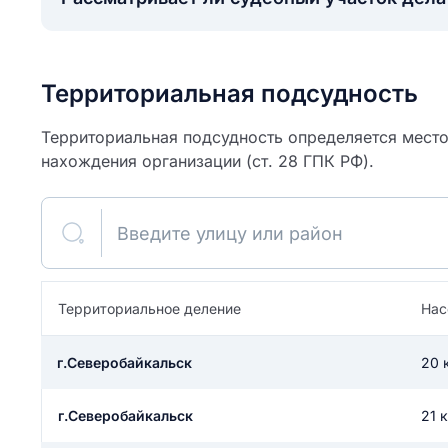
Территориальная подсудность
Территориальная подсудность определяется место
нахождения организации (ст. 28 ГПК РФ).
Введите улицу или район
Территориальное деление
Нас
ите свое имя
г.Северобайкальск
20 
Как вы оцените
я
ите свой номер телефона
участок?
г.Северобайкальск
21 