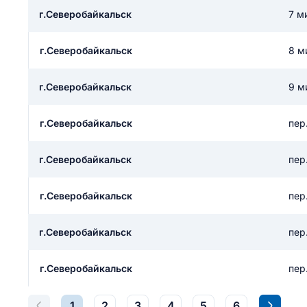
ail
г.Северобайкальск
7 м
ание населенного пункта
 на отзыв
разрешить публ
г.Северобайкальск
8 м
ЙТИ МЕНЯ
г.Северобайкальск
9 м
КРЫТЬ
СОХРАНИТЬ
г.Северобайкальск
пер
решить публикацию отзыва
ОСТАВИТЬ О
г.Северобайкальск
пер
ТАВИТЬ ОТЗЫВ
г.Северобайкальск
пер
г.Северобайкальск
пер
г.Северобайкальск
пер
1
2
3
4
5
6