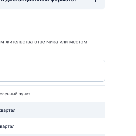
м жительства ответчика или местом
еленный пункт
квартал
 судебный
квартал