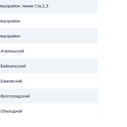
икрорайон: линии 1,1а,2,3
икацию отзыва
икрорайон
икрорайон
.Апрельский
ТЗЫВ
.Байкальский
.Бамовский
.Волгоградский
.Объездной