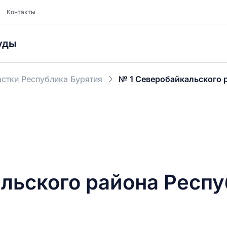
Контакты
уды
стки Республика Бурятия
№ 1 Северобайкальского 
льского района Респу