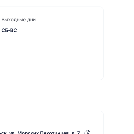
Выходные дни
СБ-ВС
ск, ул. Морских Пехотинцев, д. 7.