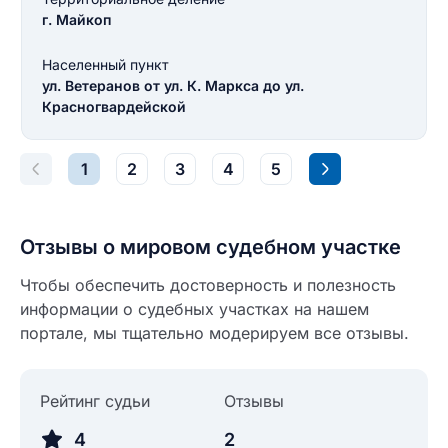
Введите свой номер телефона
г. Майкоп
Текст отзыва
Населенный пункт
Ответ на отзыв
ул. Ветеранов от ул. К. Маркса до ул.
Название населенного пункта
Красногвардейской
НАЙТИ МЕНЯ
0/500
1
2
3
4
5
0/500
Как вы оцените судебный участок?
ЗАКРЫТЬ
СОХРАНИТЬ
разрешить публикацию отзыва
Отзывы о мировом судебном участке
Чтобы обеспечить достоверность и полезность
информации о судебных участках на нашем
разрешить публикацию отзыва
ОСТАВИТЬ ОТЗЫВ
портале, мы тщательно модерируем все отзывы.
ОСТАВИТЬ ОТЗЫВ
Рейтинг судьи
Отзывы
4
2