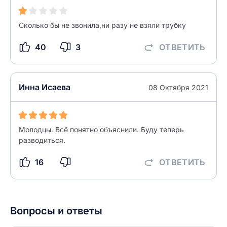
Введите свое имя
Сколько бы не звонила,ни разу не взяли трубку
Введите свое имя
40
3
ОТВЕТИТЬ
Введите свой e-mail
Введите свой номер телефона
Инна Исаева
08 Октября 2021
Текст отзыва
Ответ на отзыв
Название населенного пункта
Молодцы. Всё понятно объяснили. Буду теперь
разводиться.
НАЙТИ МЕНЯ
0/500
16
ОТВЕТИТЬ
0/500
Как вы оцените судебный участок?
ЗАКРЫТЬ
СОХРАНИТЬ
разрешить публикацию отзыва
Вопросы и ответы