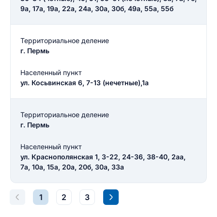
9а, 17а, 19а, 22а, 24а, 30а, 30б, 49а, 55а, 55б
Введите свое имя
Территориальное деление
г. Пермь
Введите свое имя
Населенный пункт
Введите свой e-mail
ул. Косьвинская 6, 7-13 (нечетные),1а
Введите свой номер телефона
Текст отзыва
Территориальное деление
г. Пермь
Ответ на отзыв
Название населенного пункта
Населенный пункт
ул. Краснополянская 1, 3-22, 24-36, 38-40, 2аа,
НАЙТИ МЕНЯ
7а, 10а, 15а, 20а, 20б, 30а, 33а
0/500
0/500
Как вы оцените судебный участок?
1
2
3
ЗАКРЫТЬ
СОХРАНИТЬ
разрешить публикацию отзыва