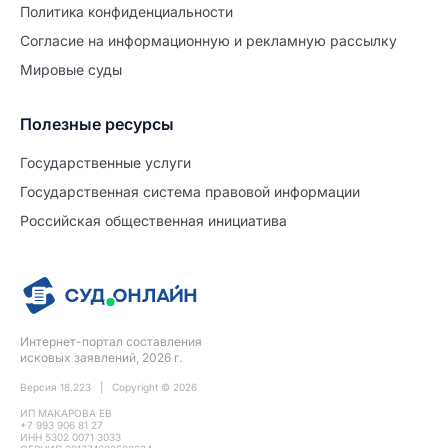
Политиĸа ĸонфиденциальности
Согласие на информационную и рекламную рассылку
Мировые суды
Полезные ресурсы
Продолжите заполнение
Расторжение брака
Государственные услуги
Государственная система правовой информации
Уже заполнено
Российская общественная инициатива
Шаг 0 из 15
0%
Заявление
№5697303
Интернет-портал составления
ПРОДОЛЖИТЬ ЗАПОЛНЕНИЕ
исковых заявлений, 2026 г.
Версия 18.223 | Copyright © 2026
ИП МАКАРОВА ЕВ
+7 993 906 81 27
ИНН 5302 0071 3033