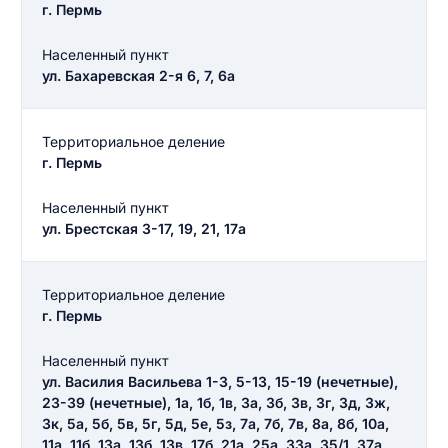
Введите свой номер телефона
г. Пермь
Текст отзыва
Населенный пункт
Ответ на отзыв
ул. Бахаревская 2-я 6, 7, 6а
Название населенного пункта
Территориальное деление
НАЙТИ МЕНЯ
г. Пермь
0/500
0/500
Населенный пункт
Как вы оцените судебный участок?
ул. Брестская 3-17, 19, 21, 17а
ЗАКРЫТЬ
СОХРАНИТЬ
разрешить публикацию отзыва
Территориальное деление
г. Пермь
разрешить публикацию отзыва
ОСТАВИТЬ ОТЗЫВ
Населенный пункт
ул. Василия Васильева 1-3, 5-13, 15-19 (нечетные),
ОСТАВИТЬ ОТЗЫВ
23-39 (нечетные), 1а, 1б, 1в, 3а, 3б, 3в, 3г, 3д, 3ж,
3к, 5а, 5б, 5в, 5г, 5д, 5е, 5з, 7а, 7б, 7в, 8а, 8б, 10а,
11а, 11б, 13а, 13б, 13в, 17б, 21а, 25а, 33а, 35/1, 37а,