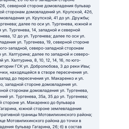
 26, северной стороне домовладения бульвар
ной сторонам домовладений ул. Крупской, 42б,
омовладения ул. Крупской, 41 до ул. Дружбы;
икацию отзыва
ургенева; далее по оси ул. Тургенева, южной и
ул. Тургенева, 14, западной и северной
ева, 12 до ул. Тургенева; далее по оси ул.
адения ул. Тургенева, 19, северной стороне
 юго-западной, северо-западной сторонам
 ул. Халтурина; далее по западной и северо-
л. Халтурина, 8, 10, 12, 14, 16, по юго-
ТЗЫВ
итории ГСК ул. Добролюбова, 3 до реки Ивы;
очки, находящейся в створе пересечения ул.
запад до пересечения ул. Макаренко и ул.
о, западной стороне домовладения ул.
рной сторонам домовладения ул. Тургенева,
ий ул. Тургенева, 35а, 35 до ул. Тургенева;
ой стороне ул. Макаренко до бульвара
 Гагарина, южной стороне землевладения
стративной границы Мотовилихинского района;
ице Мотовилихинского района до точки в
дения бульвар Гагарина, 26; б) в состав