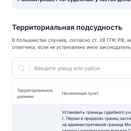
Территориальная подсудность
В большинстве случаев, согласно ст. 28 ГПК РФ, и
ответчика, если не установлено иное законодател
Введите улицу или район
Территориальное
ите свое имя
Населенный пункт
деление
Как вы оцените
я
Установить границы судебного уч
ите свой номер телефона
участок?
г. Перми в пределах границ части
на административной границе Мо
стороны домовладения бульвар Г