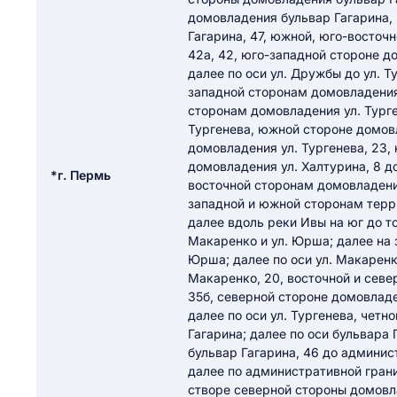
ail
домовладения бульвар Гагарина,
ание населенного пункта
Гагарина, 47, южной, юго-восточ
 на отзыв
42а, 42, юго-западной стороне д
разрешить публ
далее по оси ул. Дружбы до ул. Т
ЙТИ МЕНЯ
западной сторонам домовладения 
сторонам домовладения ул. Турген
Тургенева, южной стороне домовл
домовладения ул. Тургенева, 23,
КРЫТЬ
СОХРАНИТЬ
домовладения ул. Халтурина, 8 до
*г. Пермь
восточной сторонам домовладений у
решить публикацию отзыва
ОСТАВИТЬ О
западной и южной сторонам терр
далее вдоль реки Ивы на юг до т
Макаренко и ул. Юрша; далее на 
ТАВИТЬ ОТЗЫВ
Юрша; далее по оси ул. Макаренк
Макаренко, 20, восточной и севе
35б, северной стороне домовладен
далее по оси ул. Тургенева, четн
Гагарина; далее по оси бульвара
бульвар Гагарина, 46 до админи
далее по административной гран
створе северной стороны домовла