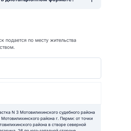
ск подается по месту жительства
ьством.
 судебный
астка N 3 Мотовилихинского судебного района
 Мотовилихинского района г. Перми: от точки
товилихинского района в створе северной
агарина, 26 по юго-западной стороне