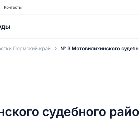
Контакты
уды
стки Пермский край
№ 3 Мотовилихинского судебно
ского судебного райо