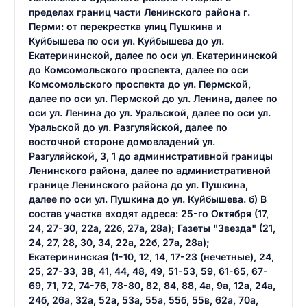
пределах границ части Ленинского района г.
Перми: от перекрестка улиц Пушкина и
Куйбышева по оси ул. Куйбышева до ул.
Екатерининской, далее по оси ул. Екатерининской
до Комсомольского проспекта, далее по оси
Комсомольского проспекта до ул. Пермской,
далее по оси ул. Пермской до ул. Ленина, далее по
оси ул. Ленина до ул. Уральской, далее по оси ул.
Уральской до ул. Разгуляйской, далее по
восточной стороне домовладений ул.
Разгуляйской, 3, 1 до административной границы
Ленинского района, далее по административной
границе Ленинского района до ул. Пушкина,
далее по оси ул. Пушкина до ул. Куйбышева. б) В
состав участка входят адреса: 25-го Октября (17,
24, 27-30, 22а, 22б, 27а, 28а); Газеты "Звезда" (21,
24, 27, 28, 30, 34, 22а, 22б, 27а, 28а);
Екатерининская (1-10, 12, 14, 17-23 (нечетные), 24,
25, 27-33, 38, 41, 44, 48, 49, 51-53, 59, 61-65, 67-
69, 71, 72, 74-76, 78-80, 82, 84, 88, 4а, 9а, 12а, 24а,
24б, 26а, 32а, 52а, 53а, 55а, 55б, 55в, 62а, 70а,