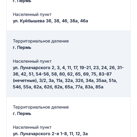
г. Пермь
Введите свое имя
Введите свое имя
Населенный пункт
ул. Куйбышева 36, 38, 46, 38а, 46а
Введите свой e-mail
Введите свой номер телефона
Территориальное деление
г. Пермь
Текст отзыва
Ответ на отзыв
Населенный пункт
Название населенного пункта
ул. Луначарского 2, 3, 4, 11, 17, 19-21, 23, 24, 26, 31-
36, 42, 51, 54-56, 58, 60, 62, 65, 69, 75, 83-87
(нечетные), 3/2, 3а, 11а, 32а, 32б, 34а, 35аа, 51а,
НАЙТИ МЕНЯ
0/500
54б, 55а, 62а, 62б, 62в, 65а, 77а, 83а, 85а
0/500
Как вы оцените судебный участок?
ЗАКРЫТЬ
СОХРАНИТЬ
разрешить публикацию отзыва
Территориальное деление
г. Пермь
Населенный пункт
разрешить публикацию отзыва
ул. Луначарского 2-я 1-8, 11, 12, 3а
ОСТАВИТЬ ОТЗЫВ