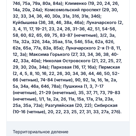
74б, 75а, 79а, 80а, 84а); Клименко (19, 20, 24, 26,
14а, 20а, 24а); Комсомольский проспект (29, 30,
32, 33, 34, 36, 40, 30а, 31а, 31б, 31в, 34б);
Куйбышева (36, 38, 46, 38а, 46а); Луначарского (2,
3, 4, 11, 17, 19-21, 23, 24, 26, 31-36, 42, 51, 54-56,
58, 60, 62, 65, 69, 75, 83-87 (нечетные), 3/2, 3а,
11а, 32а, 32б, 34а, 35аа, 51а, 54б, 55а, 62а, 62б,
62в, 65а, 77а, 83а, 85а); Луначарского 2-я (1-8, 11,
12, 3а); Максима Горького (27, 33, 34, 36, 38, 40-
42, 33а, 40а); Николая Островского (21, 22, 25, 27,
29, 30, 20а, 34в); Парковая (16, 17, 16а); Пермская
(2, 4, 5, 8, 10, 16, 22, 26, 30, 34, 36, 44, 46, 50, 52-
66 (четные), 74-84 (четные), 90, 92, 1а, 1б, 1в, 2а,
5а, 34а, 46а, 64б, 78а); Пушкина (1, 3, 7-17
(нечетные), 21-29 (нечетные), 35, 37, 71, 73, 79-83
(нечетные), 1/1, 1а, 2а, 2б, 11а, 15а, 17а, 21а, 23а,
25а, 35а, 73а); Разгуляйская (20, 22); Сибирская
(10-16 (четные), 20, 22, 23, 25, 27, 31, 33, 27а, 27б).
Территориальное деление