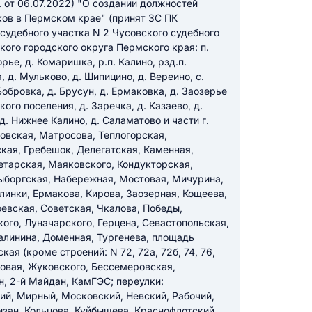
. от 06.07.2022) "О создании должностей
ков в Пермском крае" (принят ЗС ПК
 судебного участка N 2 Чусовского судебного
икацию отзыва
кого городского округа Пермского края: п.
рье, д. Комаришка, р.п. Калино, рзд.п.
 д. Мульково, д. Шипицино, д. Вереино, с.
Бобровка, д. Брусун, д. Ермаковка, д. Заозерье
го поселения, д. Заречка, д. Казаево, д.
д. Нижнее Калино, д. Саламатово и части г.
овская, Матросова, Теплогорская,
кая, Гребешок, Делегатская, Каменная,
ТЗЫВ
етарская, Маяковского, Кондукторская,
Выборгская, Набережная, Мостовая, Мичурина,
Глинки, Ермакова, Кирова, Заозерная, Кощеева,
евская, Советская, Чкалова, Победы,
ого, Луначарского, Герцена, Севастопольская,
алинина, Доменная, Тургенева, площадь
ая (кроме строений: N 72, 72а, 72б, 74, 76,
 Новая, Жуковского, Бессемеровская,
н, 2-й Майдан, КамГЭС; переулки:
ий, Мирный, Московский, Невский, Рабочий,
изан, Кольцова, Куйбышева, Краснофлотский,