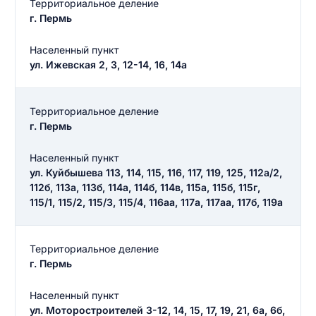
Территориальное деление
г. Пермь
Населенный пункт
ул. Ижевская 2, 3, 12-14, 16, 14а
Введите свое имя
Введите свое имя
Территориальное деление
г. Пермь
Введите свой e-mail
Населенный пункт
Введите свой номер телефона
ул. Куйбышева 113, 114, 115, 116, 117, 119, 125, 112а/2,
112б, 113а, 113б, 114а, 114б, 114в, 115а, 115б, 115г,
Текст отзыва
115/1, 115/2, 115/3, 115/4, 116аа, 117а, 117аа, 117б, 119а
Ответ на отзыв
Название населенного пункта
Территориальное деление
г. Пермь
НАЙТИ МЕНЯ
0/500
Населенный пункт
0/500
ул. Моторостроителей 3-12, 14, 15, 17, 19, 21, 6а, 6б,
Как вы оцените судебный участок?