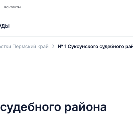
Контакты
уды
стки Пермский край
№ 1 Суксунского судебного ра
 судебного района