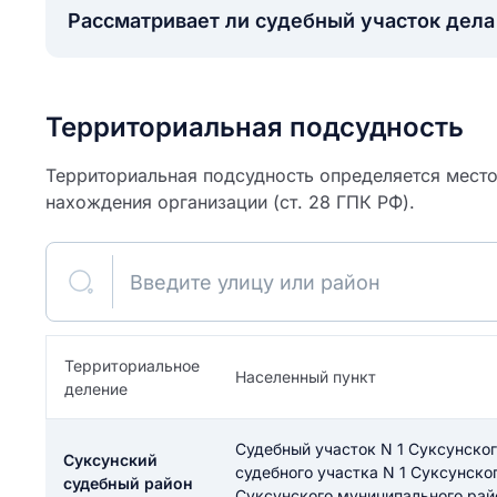
Рассматривает ли судебный участок дел
Территориальная подсудность
Территориальная подсудность определяется место
нахождения организации (ст. 28 ГПК РФ).
Введите улицу или район
ите свое имя
Территориальное
Населенный пункт
деление
Как вы оцените
я
ите свой номер телефона
участок?
Судебный участок N 1 Суксунског
Суксунский
судебного участка N 1 Суксунско
судебный район
Суксунского муниципального рай