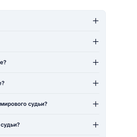
ие?
е?
 мирового судьи?
 судьи?