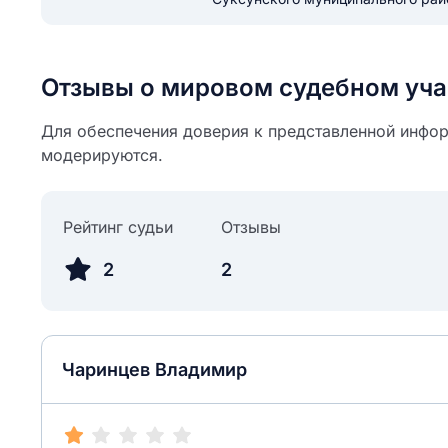
ail
ание населенного пункта
 на отзыв
разрешить публ
Отзывы о мировом судебном уча
ЙТИ МЕНЯ
Для обеспечения доверия к представленной инфор
модерируются.
КРЫТЬ
СОХРАНИТЬ
решить публикацию отзыва
ОСТАВИТЬ О
Рейтинг судьи
Отзывы
2
2
ТАВИТЬ ОТЗЫВ
Чаринцев Владимир