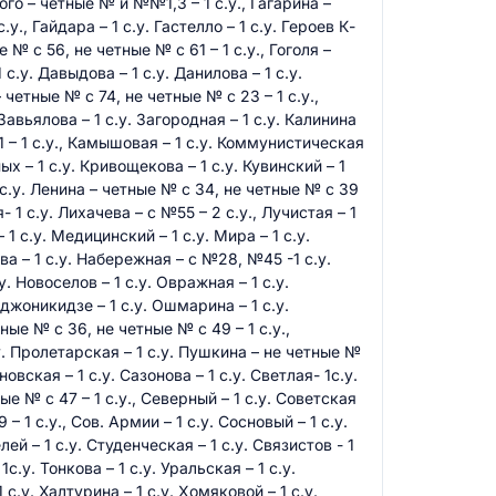
кого – четные № и №№1,3 – 1 с.у., Гагарина –
у., Гайдара – 1 с.у. Гастелло – 1 с.у. Героев К-
 № с 56, не четные № с 61 – 1 с.у., Гоголя –
 с.у. Давыдова – 1 с.у. Данилова – 1 с.у.
четные № с 74, не четные № с 23 – 1 с.у.,
 Завьялова – 1 с.у. Загородная – 1 с.у. Калинина
1 – 1 с.у., Камышовая – 1 с.у. Коммунистическая
ных – 1 с.у. Кривощекова – 1 с.у. Кувинский – 1
1 с.у. Ленина – четные № с 34, не четные № с 39
я- 1 с.у. Лихачева – с №55 – 2 с.у., Лучистая – 1
 1 с.у. Медицинский – 1 с.у. Мира – 1 с.у.
а – 1 с.у. Набережная – с №28, №45 -1 с.у.
у. Новоселов – 1 с.у. Овражная – 1 с.у.
джоникидзе – 1 с.у. Ошмарина – 1 с.у.
ные № с 36, не четные № с 49 – 1 с.у.,
.у. Пролетарская – 1 с.у. Пушкина – не четные №
овская – 1 с.у. Сазонова – 1 с.у. Светлая- 1с.у.
е № с 47 – 1 с.у., Северный – 1 с.у. Советская
– 1 с.у., Сов. Армии – 1 с.у. Сосновый – 1 с.у.
ей – 1 с.у. Студенческая – 1 с.у. Связистов - 1
1с.у. Тонкова – 1 с.у. Уральская – 1 с.у.
 с.у. Халтурина – 1 с.у. Хомяковой – 1 с.у.