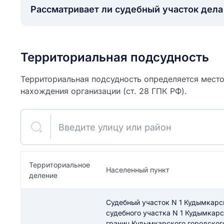
Рассматривает ли судебный участок дел
Территориальная подсудность
Территориальная подсудность определяется место
нахождения организации (ст. 28 ГПК РФ).
Введите улицу или район
ите свое имя
Территориальное
Населенный пункт
деление
Как вы оцените
я
ите свой номер телефона
участок?
Судебный участок N 1 Кудымкарс
судебного участка N 1 Кудымкарс
границ Кудымкарского городского