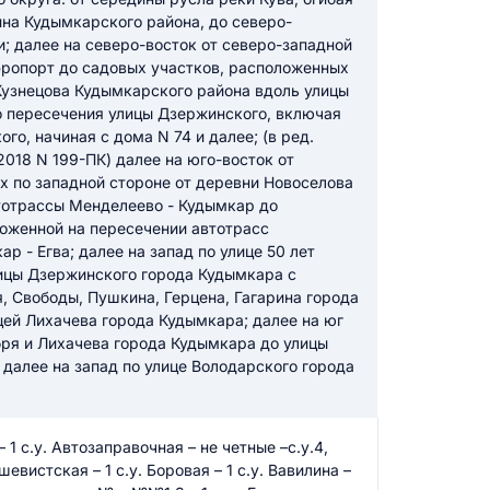
на Кудымкарского района, до северо-
; далее на северо-восток от северо-западной
эропорт до садовых участков, расположенных
икацию отзыва
Кузнецова Кудымкарского района вдоль улицы
о пересечения улицы Дзержинского, включая
о, начиная с дома N 74 и далее; (в ред.
2018 N 199-ПК) далее на юго-восток от
х по западной стороне от деревни Новоселова
тотрассы Менделеево - Кудымкар до
ложенной на пересечении автотрасс
ТЗЫВ
р - Егва; далее на запад по улице 50 лет
ицы Дзержинского города Кудымкара с
, Свободы, Пушкина, Герцена, Гагарина города
цей Лихачева города Кудымкара; далее на юг
бря и Лихачева города Кудымкара до улицы
далее на запад по улице Володарского города
1 с.у. Автозаправочная – не четные –с.у.4,
шевистская – 1 с.у. Боровая – 1 с.у. Вавилина –