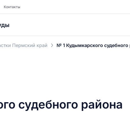
Контакты
уды
стки Пермский край
№ 1 Кудымкарского судебного
го судебного района