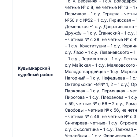
1 с. у. Весенняя – 1 с.у. Володарс
четные № с 8, не четные № 13 – 1 с.
Пермяков – 1 с.у. Герцена – четные
№50 и с №52 – 1 с.у. Гирибская – 1
Дёменская -1 с.у. Дзержинского – 
Дружбы – 1 с.у. Ёгвинский – 1 с.у.
– четные № с 38, не четные № с 4
– 1 с.у. Конституции – 1 с.у. Корки
с.у. Лазо – 1 с.у. Леваневского – 
– 1 с.у., Лермонтова – 1 с.у. Летня
с.у Майская – 1 с.у. Маяковского –
Кудымкарский
Молодогвардейцев – 1с.у. Морозов
судебный район
Нагорный – 1 с.у. Нефедьева – 1 с.
Октябрьская -№№ 1, 2 – 1 с.у.) Ор
Парковая – 1 с.у. Пермяцкая – чет
Пирогова – 1 с.у. Плеханова – 1 с
с 59, четные № с 66 – 2 с.у., Роман
Свободы – четные № с 56, не четны
– четные № с 46, не четные № с 39 
Снигирева- четные- 1 с.у. Строител
с.у. Сысолетина – 1 с.у. Таежная – 
Усадебная – 1 с.у. Филичевская – 1