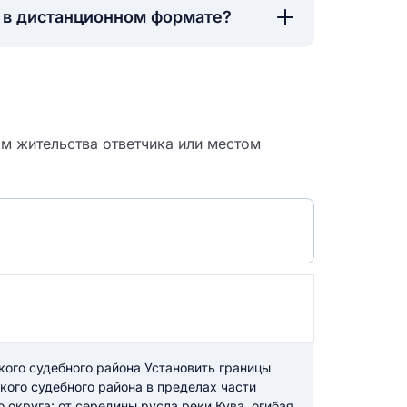
а в дистанционном формате?
м жительства ответчика или местом
 судебный
кого судебного района Установить границы
кого судебного района в пределах части
 округа: от середины русла реки Кува, огибая