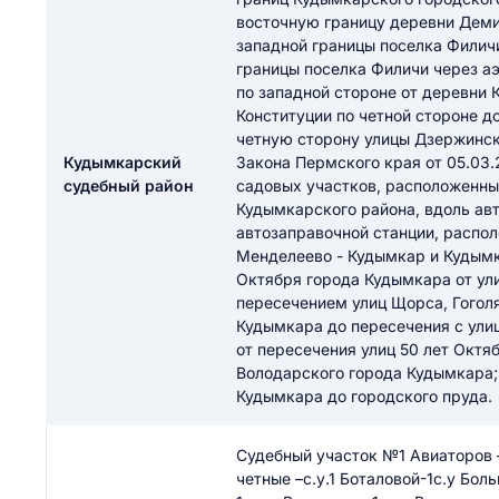
ail
восточную границу деревни Деми
ание населенного пункта
западной границы поселка Филичи
 на отзыв
границы поселка Филичи через а
разрешить публ
по западной стороне от деревни 
ЙТИ МЕНЯ
Конституции по четной стороне д
четную сторону улицы Дзержинског
Кудымкарский
Закона Пермского края от 05.03.
судебный район
садовых участков, расположенны
КРЫТЬ
СОХРАНИТЬ
Кудымкарского района, вдоль ав
автозаправочной станции, распо
решить публикацию отзыва
ОСТАВИТЬ О
Менделеево - Кудымкар и Кудымка
Октября города Кудымкара от ул
пересечением улиц Щорса, Гоголя
ТАВИТЬ ОТЗЫВ
Кудымкара до пересечения с ули
от пересечения улиц 50 лет Октя
Володарского города Кудымкара; 
Кудымкара до городского пруда.
Судебный участок №1 Авиаторов – 
четные –с.у.1 Боталовой-1с.у Боль