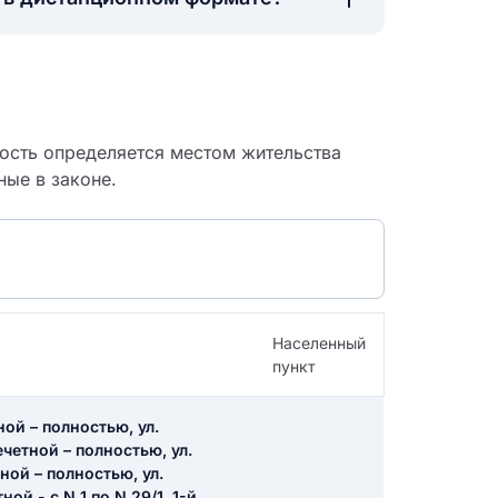
ность определяется местом жительства
ные в законе.
Населенный
пункт
 судебный
ной – полностью, ул.
ечетной – полностью, ул.
ной – полностью, ул.
ой - с N 1 по N 29/1, 1-й