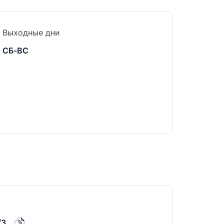
Выходные дни
СБ-ВС
/3.