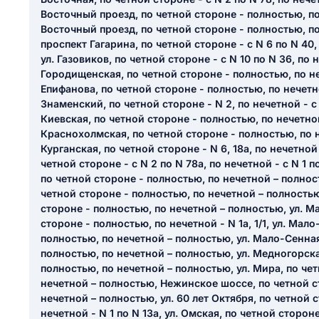
ail
Восточный проезд, по четной стороне - полностью, по
ание населенного пункта
Восточный проезд, по четной стороне - полностью, п
 на отзыв
проспект Гагарина, по четной стороне - с N 6 по N 40, 
разрешить публ
ул. Газовиков, по четной стороне - с N 10 по N 36, по н
ЙТИ МЕНЯ
Городищенская, по четной стороне - полностью, по не
Епифанова, по четной стороне - полностью, по нечетн
Знаменский, по четной стороне - N 2, по нечетной - с N 7
Киевская, по четной стороне - полностью, по нечетной
КРЫТЬ
СОХРАНИТЬ
Краснохолмская, по четной стороне - полностью, по н
Курганская, по четной стороне - N 6, 18а, по нечетной
решить публикацию отзыва
ОСТАВИТЬ О
четной стороне - с N 2 по N 78а, по нечетной - с N 1 п
по четной стороне - полностью, по нечетной – полнос
четной стороне - полностью, по нечетной – полность
ТАВИТЬ ОТЗЫВ
стороне - полностью, по нечетной – полностью, ул. М
стороне - полностью, по нечетной - N 1а, 1/1, ул. Мал
полностью, по нечетной – полностью, ул. Мало-Сенная
полностью, по нечетной – полностью, ул. Медногорска
полностью, по нечетной – полностью, ул. Мира, по че
нечетной – полностью, Нежинское шоссе, по четной с
нечетной – полностью, ул. 60 лет Октября, по четной с
нечетной - N 1 по N 13а, ул. Омская, по четной сторон