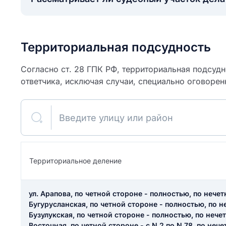
Территориальная подсудность
Согласно ст. 28 ГПК РФ, территориальная подсуд
ответчика, исключая случаи, специально оговорен
Введите улицу или район
ите свое имя
Территориальное деление
Как вы оцените
я
ул. Арапова, по четной стороне - полностью, по нечет
ите свой номер телефона
участок?
Бугурусланская, по четной стороне - полностью, по н
Бузулукская, по четной стороне - полностью, по нечет
Восточная, по четной стороне - с N 2 по N 78, по нечетн