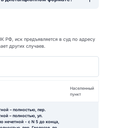
К РФ, иск предъявляется в суд по адресу
ает других случаев.
Населенный
пункт
 судебный
тной – полностью, пер.
ной – полностью, ул.
по нечетной - с N 5 до конца,
полностью, пер. Геологов, по