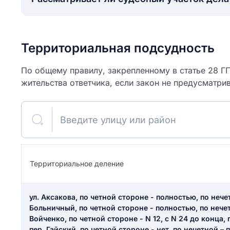
Территориальная подсудность
По общему правилу, закрепленному в статье 28 ГП
жительства ответчика, если закон не предусматрив
Введите улицу или район
ите свое имя
Территориальное деление
Как вы оцените
я
ул. Аксакова, по четной стороне - полностью, по нече
ите свой номер телефона
участок?
Больничный, по четной стороне - полностью, по нечет
Войченко, по четной стороне - N 12, с N 24 до конца, 
пер. Гайский, по четной стороне - нет, по нечетной – 