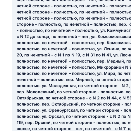
ail
четной стороне - полностью, по нечетной – полностью
ание населенного пункта
четной стороне - полностью, по нечетной – полностью
 на отзыв
четной стороне - полностью, по нечетной – полностью
разрешить публ
стороне - полностью, по нечетной – полностью, пер. 
ЙТИ МЕНЯ
- полностью, по нечетной – полностью, ул. Коммунист
с N 12 до конца, по нечетной – нет, ул. Комсомольская
полностью, по нечетной – полностью, пер. Комсомоль
полностью, по нечетной – полностью, ул. Ленина, по ч
КРЫТЬ
СОХРАНИТЬ
20, по нечетной - с N 1 по N 19, с N 31 по N 41, ул. Лес
полностью, по нечетной – полностью, пер. Медный, по
решить публикацию отзыва
ОСТАВИТЬ О
полностью, по нечетной – полностью, Микрорайон N 9
полностью, по нечетной – полностью, ул. Мира, по че
нечетной – полностью, пер. Мирный, по четной сторон
ТАВИТЬ ОТЗЫВ
полностью, ул. Молодежная, по четной стороне - N 2, п
пер. Молодежный, по четной стороне - полностью, по 
Октябрьская, по четной стороне - с N 2 по N 44, с N 5
полностью, пер. Октябрьский, по четной стороне - по
полностью, ул. Оренбургская, по четной стороне - по
полностью, ул. Орская, по четной стороне - с N 2 по N 
119, пер. Орский, по четной стороне - полностью, по 
шоссе, по четной стороне - нет, по нечетной - с N 11 