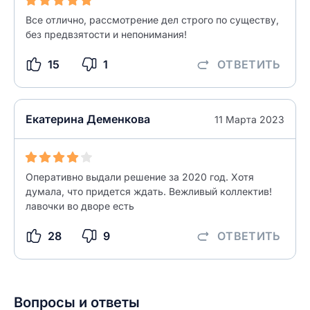
Все отлично, рассмотрение дел строго по существу,
без предвзятости и непонимания!
Введите свое имя
15
1
ОТВЕТИТЬ
Введите свое имя
Введите свой e-mail
Екатерина Деменкова
11 Марта 2023
Введите свой номер телефона
Текст отзыва
Ответ на отзыв
Оперативно выдали решение за 2020 год. Хотя
Название населенного пункта
думала, что придется ждать. Вежливый коллектив!
лавочки во дворе есть
НАЙТИ МЕНЯ
28
9
ОТВЕТИТЬ
0/500
0/500
Как вы оцените судебный участок?
ЗАКРЫТЬ
СОХРАНИТЬ
разрешить публикацию отзыва
Вопросы и ответы