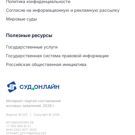
Политиĸа ĸонфиденциальности
Согласие на информационную и рекламную рассылку
Мировые суды
Полезные ресурсы
Продолжите заполнение
Расторжение брака
Государственные услуги
Государственная система правовой информации
Уже заполнено
Российская общественная инициатива
Шаг 0 из 15
0%
Заявление
№5721697
Интернет-портал составления
ПРОДОЛЖИТЬ ЗАПОЛНЕНИЕ
исковых заявлений, 2026 г.
Версия 18.223 | Copyright © 2026
ИП МАКАРОВА ЕВ
+7 993 906 81 27
ИНН 5302 0071 3033
ОГРНИП 321774600502334