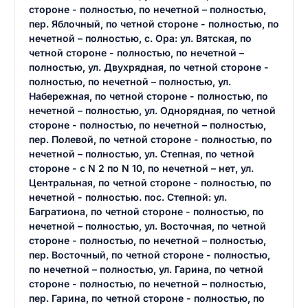
стороне - полностью, по нечетной – полностью,
пер. Яблочный, по четной стороне - полностью, по
нечетной – полностью, с. Ора: ул. Вятская, по
четной стороне - полностью, по нечетной –
полностью, ул. Двухрядная, по четной стороне -
Введите свое имя
полностью, по нечетной – полностью, ул.
Набережная, по четной стороне - полностью, по
Введите свое имя
нечетной – полностью, ул. Однорядная, по четной
стороне - полностью, по нечетной – полностью,
Введите свой e-mail
пер. Полевой, по четной стороне - полностью, по
Введите свой номер телефона
нечетной – полностью, ул. Степная, по четной
стороне - с N 2 по N 10, по нечетной – нет, ул.
Текст отзыва
Центральная, по четной стороне - полностью, по
Ответ на отзыв
нечетной - полностью. пос. Степной: ул.
Название населенного пункта
Багратиона, по четной стороне - полностью, по
нечетной – полностью, ул. Восточная, по четной
стороне - полностью, по нечетной – полностью,
НАЙТИ МЕНЯ
пер. Восточный, по четной стороне - полностью,
0/500
по нечетной – полностью, ул. Гарина, по четной
0/500
стороне - полностью, по нечетной – полностью,
Как вы оцените судебный участок?
пер. Гарина, по четной стороне - полностью, по
ЗАКРЫТЬ
СОХРАНИТЬ
разрешить публикацию отзыва