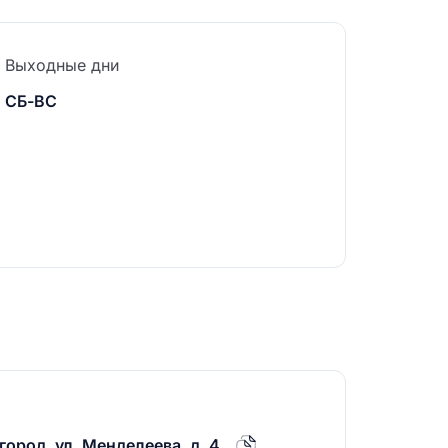
Выходные дни
СБ-ВС
ород, ул. Менделеева, д. 4.