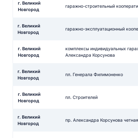
г. Великий
ail
гаражно-строительный кооперати
Новгород
ание населенного пункта
 на отзыв
разрешить публ
г. Великий
гаражно-эксплуатационный кооп
ЙТИ МЕНЯ
Новгород
г. Великий
комплексы индивидуальных гараже
КРЫТЬ
Новгород
СОХРАНИТЬ
Александра Корсунова
решить публикацию отзыва
ОСТАВИТЬ О
г. Великий
пл. Генерала Филимоненко
Новгород
ТАВИТЬ ОТЗЫВ
г. Великий
пл. Строителей
Новгород
г. Великий
пр. Александра Корсунова четна
Новгород