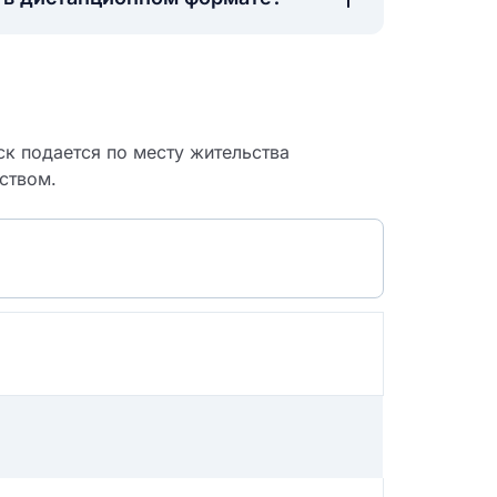
ск подается по месту жительства
ьством.
 судебный