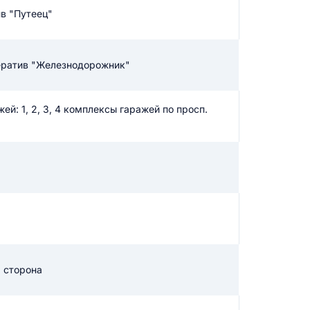
в "Путеец"
икацию отзыва
ератив "Железнодорожник"
й: 1, 2, 3, 4 комплексы гаражей по просп.
ТЗЫВ
я сторона