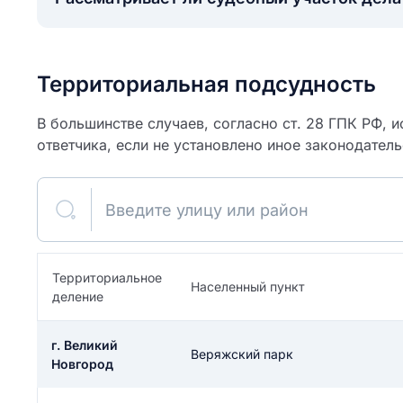
Территориальная подсудность
В большинстве случаев, согласно ст. 28 ГПК РФ, и
ответчика, если не установлено иное законодател
Введите улицу или район
Территориальное
ите свое имя
Населенный пункт
деление
Как вы оцените
я
г. Великий
Веряжский парк
ите свой номер телефона
участок?
Новгород