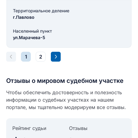
Введите свой номер телефона
Территориальное деление
Текст отзыва
г.Павлово
Ответ на отзыв
Название населенного пункта
Населенный пункт
ул.Марачева-5
НАЙТИ МЕНЯ
0/500
1
2
0/500
Как вы оцените судебный участок?
ЗАКРЫТЬ
СОХРАНИТЬ
разрешить публикацию отзыва
Отзывы о мировом судебном участке
Чтобы обеспечить достоверность и полезность
разрешить публикацию отзыва
информации о судебных участках на нашем
ОСТАВИТЬ ОТЗЫВ
портале, мы тщательно модерируем все отзывы.
ОСТАВИТЬ ОТЗЫВ
Рейтинг судьи
Отзывы