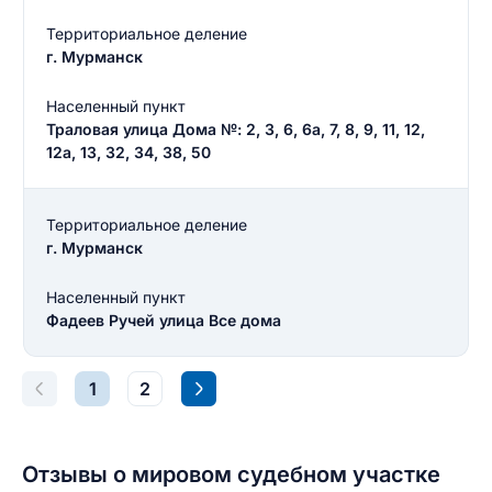
Введите свой e-mail
Территориальное деление
г. Мурманск
Введите свой номер телефона
Населенный пункт
Текст отзыва
Траловая улица Дома №: 2, 3, 6, 6а, 7, 8, 9, 11, 12,
Ответ на отзыв
12а, 13, 32, 34, 38, 50
Название населенного пункта
Территориальное деление
НАЙТИ МЕНЯ
0/500
г. Мурманск
0/500
Населенный пункт
Как вы оцените судебный участок?
ЗАКРЫТЬ
СОХРАНИТЬ
разрешить публикацию отзыва
Фадеев Ручей улица Все дома
1
2
разрешить публикацию отзыва
ОСТАВИТЬ ОТЗЫВ
Отзывы о мировом судебном участке
ОСТАВИТЬ ОТЗЫВ