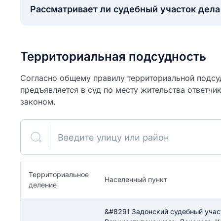
Рассматривает ли судебный участок дел
Территориальная подсудность
Согласно общему правилу территориальной подсуд
предъявляется в суд по месту жительства ответчи
законом.
Введите улицу или район
ите свое имя
Территориальное
Населенный пункт
деление
Как вы оцените
я
ите свой номер телефона
участок?
&#8291 Задонский судебный участ