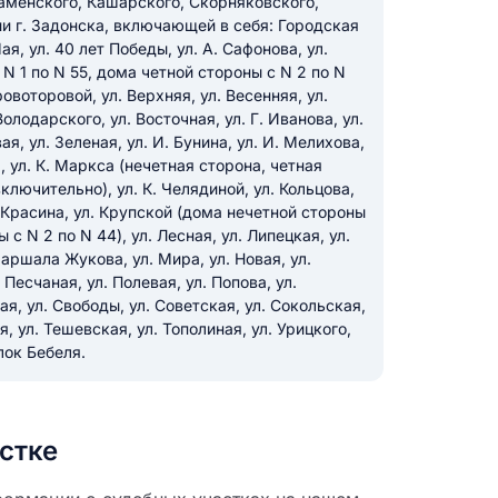
аменского, Кашарского, Скорняковского,
и г. Задонска, включающей в себя: Городская
я, ул. 40 лет Победы, ул. А. Сафонова, ул.
икацию отзыва
N 1 по N 55, дома четной стороны с N 2 по N
ровоторовой, ул. Верхняя, ул. Весенняя, ул.
лодарского, ул. Восточная, ул. Г. Иванова, ул.
ая, ул. Зеленая, ул. И. Бунина, ул. И. Мелихова,
а, ул. К. Маркса (нечетная сторона, четная
ключительно), ул. К. Челядиной, ул. Кольцова,
 Красина, ул. Крупской (дома нечетной стороны
 с N 2 по N 44), ул. Лесная, ул. Липецкая, ул.
ТЗЫВ
Маршала Жукова, ул. Мира, ул. Новая, ул.
Песчаная, ул. Полевая, ул. Попова, ул.
вая, ул. Свободы, ул. Советская, ул. Сокольская,
, ул. Тешевская, ул. Тополиная, ул. Урицкого,
лок Бебеля.
стке