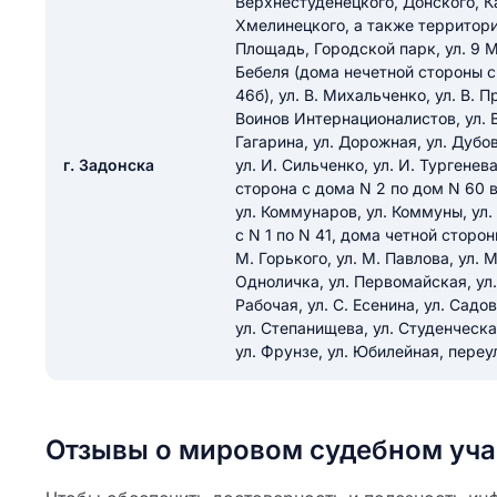
Верхнестуденецкого, Донского, К
ail
Хмелинецкого, а также территори
ание населенного пункта
 на отзыв
Площадь, Городской парк, ул. 9 Ма
разрешить публ
Бебеля (дома нечетной стороны с 
46б), ул. В. Михальченко, ул. В. П
ЙТИ МЕНЯ
Воинов Интернационалистов, ул. Во
Гагарина, ул. Дорожная, ул. Дубов
г. Задонска
ул. И. Сильченко, ул. И. Тургенев
сторона с дома N 2 по дом N 60 в
КРЫТЬ
СОХРАНИТЬ
ул. Коммунаров, ул. Коммуны, ул.
решить публикацию отзыва
с N 1 по N 41, дома четной стороны
ОСТАВИТЬ О
М. Горького, ул. М. Павлова, ул. 
Одноличка, ул. Первомайская, ул. 
Рабочая, ул. С. Есенина, ул. Садо
ТАВИТЬ ОТЗЫВ
ул. Степанищева, ул. Студенческая
ул. Фрунзе, ул. Юбилейная, переу
Отзывы о мировом судебном уча