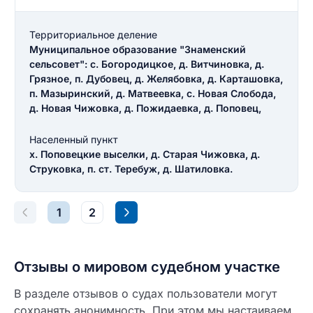
НАЙТИ МЕНЯ
0/500
Территориальное деление
0/500
Муниципальное образование "Знаменский
сельсовет": с. Богородицкое, д. Витчиновка, д.
Как вы оцените судебный участок?
ЗАКРЫТЬ
СОХРАНИТЬ
разрешить публикацию отзыва
Грязное, п. Дубовец, д. Желябовка, д. Карташовка,
п. Мазыринский, д. Матвеевка, с. Новая Слобода,
д. Новая Чижовка, д. Пожидаевка, д. Поповец,
разрешить публикацию отзыва
ОСТАВИТЬ ОТЗЫВ
Населенный пункт
х. Поповецкие выселки, д. Старая Чижовка, д.
Струковка, п. ст. Теребуж, д. Шатиловка.
ОСТАВИТЬ ОТЗЫВ
1
2
Отзывы о мировом судебном участке
В разделе отзывов о судах пользователи могут
сохранять анонимность. При этом мы настаиваем