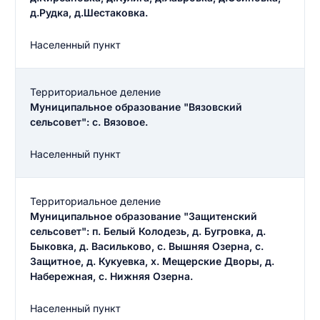
д.Рудка, д.Шестаковка.
Населенный пункт
Территориальное деление
Муниципальное образование "Вязовский
сельсовет": с. Вязовое.
Населенный пункт
Введите свое имя
Введите свое имя
Территориальное деление
Введите свой e-mail
Муниципальное образование "Защитенский
Введите свой номер телефона
сельсовет": п. Белый Колодезь, д. Бугровка, д.
Быковка, д. Васильково, с. Вышняя Озерна, с.
Текст отзыва
Защитное, д. Кукуевка, х. Мещерские Дворы, д.
Набережная, с. Нижняя Озерна.
Ответ на отзыв
Название населенного пункта
Населенный пункт