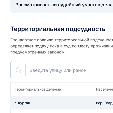
Рассматривает ли судебный участок дел
Территориальная подсудность
Стандартное правило территориальной подсудности
определяет подачу иска в суд по месту проживани
предусмотренных законом.
Введите улицу или район
ите свое имя
Территориальное деление
Населенн
Как вы оцените
я
ите свой номер телефона
участок?
г. Курган
пер. Гва