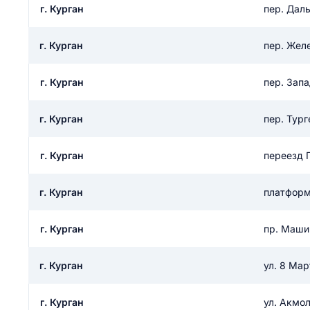
г. Курган
пер. Дал
ail
ание населенного пункта
 на отзыв
разрешить публ
г. Курган
пер. Жел
ЙТИ МЕНЯ
г. Курган
пер. Зап
г. Курган
пер. Тург
КРЫТЬ
СОХРАНИТЬ
решить публикацию отзыва
ОСТАВИТЬ О
г. Курган
переезд 
г. Курган
платформ
ТАВИТЬ ОТЗЫВ
г. Курган
пр. Маши
г. Курган
ул. 8 Мар
г. Курган
ул. Акмо