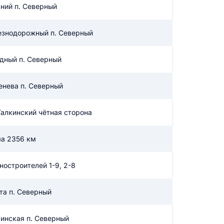
ьний п. Северный
икацию отзыва
езнодорожный п. Северный
адный п. Северный
енева п. Северный
ТЗЫВ
Галкинский чётная сторона
а 2356 км
ностроителей 1-9, 2-8
та п. Северный
линская п. Северный