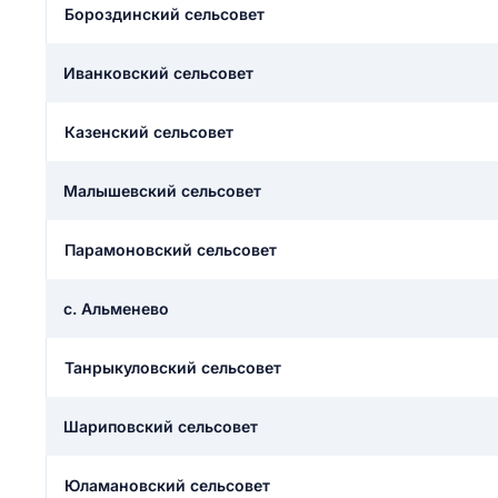
Бороздинский сельсовет
ail
ание населенного пункта
 на отзыв
разрешить публ
Иванковский сельсовет
ЙТИ МЕНЯ
Казенский сельсовет
Малышевский сельсовет
КРЫТЬ
СОХРАНИТЬ
решить публикацию отзыва
ОСТАВИТЬ О
Парамоновский сельсовет
с. Альменево
ТАВИТЬ ОТЗЫВ
Танрыкуловский сельсовет
Шариповский сельсовет
Юламановский сельсовет