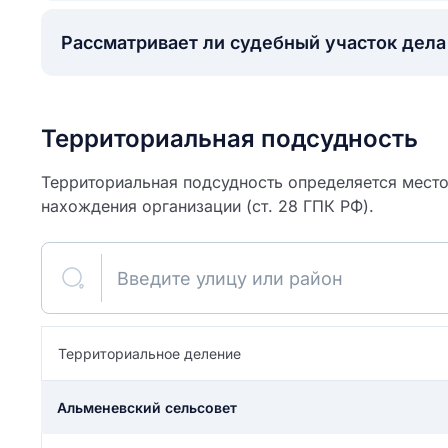
Рассматривает ли судебный участок дел
Территориальная подсудность
Территориальная подсудность определяется место
нахождения организации (ст. 28 ГПК РФ).
Введите улицу или район
ите свое имя
Территориальное деление
Как вы оцените
я
ите свой номер телефона
участок?
Альменевский сельсовет