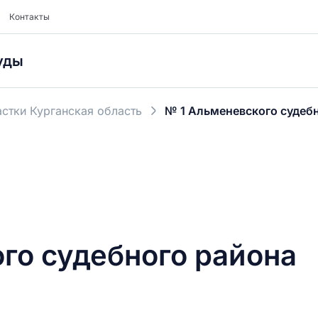
Контакты
уды
стки Курганская область
№ 1 Альменевского судеб
го судебного района