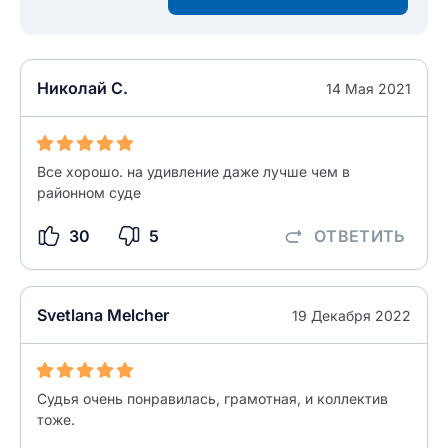
Текст отзыва
Ответ на отзыв
Название населенного пункта
Николай С.
14 Мая 2021
НАЙТИ МЕНЯ
0/500
0/500
Все хорошо. на удивление даже лучше чем в
Как вы оцените судебный участок?
районном суде
ЗАКРЫТЬ
СОХРАНИТЬ
разрешить публикацию отзыва
30
5
ОТВЕТИТЬ
разрешить публикацию отзыва
ОСТАВИТЬ ОТЗЫВ
Svetlana Melcher
19 Декабря 2022
ОСТАВИТЬ ОТЗЫВ
Судья очень понравилась, грамотная, и коллектив
тоже.