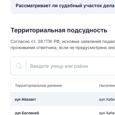
Рассматривает ли судебный участок дел
Территориальная подсудность
Согласно ст. 28 ГПК РФ, исковые заявления подаю
проживания ответчика, если не предусмотрено ин
Введите улицу или район
ите свое имя
Территориальное деление
Населен
Как вы оцените
я
аул Абазакт
аул Хабе
ите свой номер телефона
участок?
аул Бесленей
аул Хабе