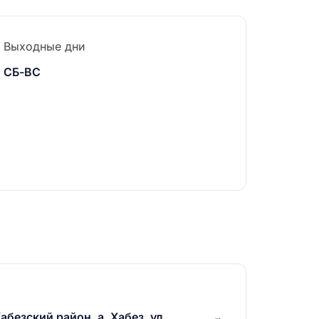
Выходные дни
СБ-ВС
безский район, а. Хабез, ул.