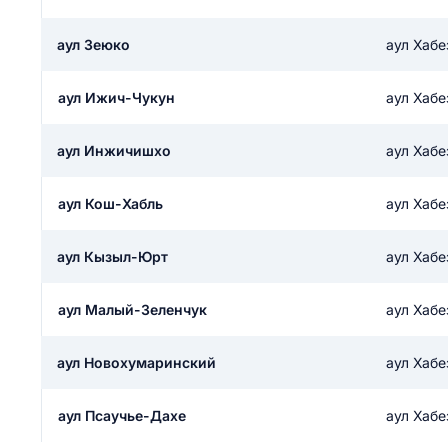
ail
ание населенного пункта
 на отзыв
аул Зеюко
аул Хабе
разрешить публ
аул Ижич-Чукун
аул Хабе
ЙТИ МЕНЯ
аул Инжичишхо
аул Хабе
КРЫТЬ
СОХРАНИТЬ
аул Кош-Хабль
аул Хабе
решить публикацию отзыва
ОСТАВИТЬ О
аул Кызыл-Юрт
аул Хабе
ТАВИТЬ ОТЗЫВ
аул Малый-Зеленчук
аул Хабе
аул Новохумаринский
аул Хабе
аул Псаучье-Дахе
аул Хабе