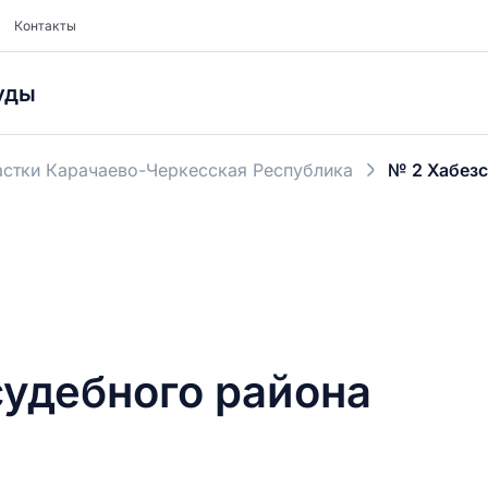
Контакты
уды
стки Карачаево-Черкесская Республика
№ 2 Хабезс
судебного района