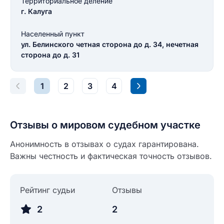
Территориальное деление
г. Калуга
Текст отзыва
Ответ на отзыв
Населенный пункт
Название населенного пункта
ул. Белинского четная сторона до д. 34, нечетная
сторона до д. 31
НАЙТИ МЕНЯ
0/500
1
2
3
4
0/500
Как вы оцените судебный участок?
ЗАКРЫТЬ
СОХРАНИТЬ
разрешить публикацию отзыва
Отзывы о мировом судебном участке
Анонимность в отзывах о судах гарантирована.
разрешить публикацию отзыва
Важны честность и фактическая точность отзывов.
ОСТАВИТЬ ОТЗЫВ
ОСТАВИТЬ ОТЗЫВ
Рейтинг судьи
Отзывы
2
2