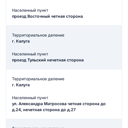
Населенный пункт
проезд Восточный четная сторона
Территориальное деление
г. Калуга
Населенный пункт
проезд Тульский нечетная сторона
Территориальное деление
г. Калуга
Введите свое имя
Населенный пункт
ул. Александра Матросова четная сторона до
Введите свое имя
д.24, нечетная сторона до д.27
Введите свой e-mail
Введите свой номер телефона