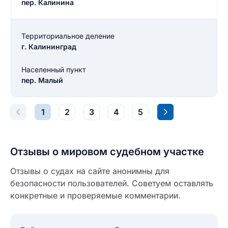
пер. Калинина
Введите свой e-mail
Введите свой номер телефона
Территориальное деление
г. Калининград
Текст отзыва
Ответ на отзыв
Населенный пункт
Название населенного пункта
пер. Малый
НАЙТИ МЕНЯ
0/500
1
2
3
4
5
0/500
Как вы оцените судебный участок?
ЗАКРЫТЬ
СОХРАНИТЬ
разрешить публикацию отзыва
Отзывы о мировом судебном участке
Отзывы о судах на сайте анонимны для
безопасности пользователей. Советуем оставлять
разрешить публикацию отзыва
ОСТАВИТЬ ОТЗЫВ
конкретные и проверяемые комментарии.
ОСТАВИТЬ ОТЗЫВ