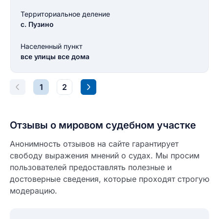
Введите свое имя
Территориальное деление
Введите свое имя
с. Пузино
Введите свой e-mail
Населенный пункт
все улицы все дома
Введите свой номер телефона
Текст отзыва
1
2
Ответ на отзыв
Название населенного пункта
Отзывы о мировом судебном участке
НАЙТИ МЕНЯ
0/500
Анонимность отзывов на сайте гарантирует
0/500
свободу выражения мнений о судах. Мы просим
Как вы оцените судебный участок?
пользователей предоставлять полезные и
ЗАКРЫТЬ
СОХРАНИТЬ
разрешить публикацию отзыва
достоверные сведения, которые проходят строгую
модерацию.
разрешить публикацию отзыва
ОСТАВИТЬ ОТЗЫВ