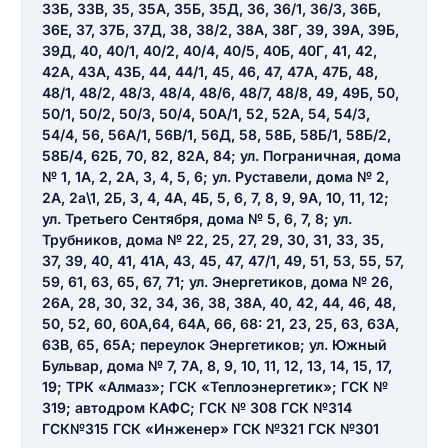
33Б, 33В, 35, 35А, 35Б, 35Д, 36, 36/1, 36/3, 36Б,
36Е, 37, 37Б, 37Д, 38, 38/2, 38А, 38Г, 39, 39А, 39Б,
39Д, 40, 40/1, 40/2, 40/4, 40/5, 40Б, 40Г, 41, 42,
42А, 43А, 43Б, 44, 44/1, 45, 46, 47, 47А, 47Б, 48,
48/1, 48/2, 48/3, 48/4, 48/6, 48/7, 48/8, 49, 49Б, 50,
50/1, 50/2, 50/3, 50/4, 50А/1, 52, 52А, 54, 54/3,
54/4, 56, 56А/1, 56В/1, 56Д, 58, 58Б, 58Б/1, 58Б/2,
58Б/4, 62Б, 70, 82, 82А, 84; ул. Пограничная, дома
№ 1, 1А, 2, 2А, 3, 4, 5, 6; ул. Руставели, дома № 2,
2А, 2а\1, 2Б, 3, 4, 4А, 4Б, 5, 6, 7, 8, 9, 9А, 10, 11, 12;
ул. Третьего Сентября, дома № 5, 6, 7, 8; ул.
Трубников, дома № 22, 25, 27, 29, 30, 31, 33, 35,
37, 39, 40, 41, 41А, 43, 45, 47, 47/1, 49, 51, 53, 55, 57,
59, 61, 63, 65, 67, 71; ул. Энергетиков, дома № 26,
Введите свое имя
26А, 28, 30, 32, 34, 36, 38, 38А, 40, 42, 44, 46, 48,
50, 52, 60, 60А,64, 64А, 66, 68: 21, 23, 25, 63, 63А,
Введите свое имя
63В, 65, 65А; переулок Энергетиков; ул. Южный
Бульвар, дома № 7, 7А, 8, 9, 10, 11, 12, 13, 14, 15, 17,
Введите свой e-mail
19; ТРК «Алмаз»; ГСК «Теплоэнергетик»; ГСК №
Введите свой номер телефона
319; автодром КАФС; ГСК № 308 ГСК №314
ГСК№315 ГСК «Инженер» ГСК №321 ГСК №301
Текст отзыва