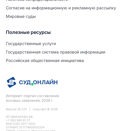
Согласие на информационную и рекламную рассылку
Мировые суды
Полезные ресурсы
Продолжите заполнение
Расторжение брака
Государственные услуги
Государственная система правовой информации
Уже заполнено
Российская общественная инициатива
Шаг 0 из 15
0%
Заявление
№5707702
Интернет-портал составления
ПРОДОЛЖИТЬ ЗАПОЛНЕНИЕ
исковых заявлений, 2026 г.
Версия 18.223 | Copyright © 2026
ИП МАКАРОВА ЕВ
+7 993 906 81 27
ИНН 5302 0071 3033
ОГРНИП 321774600502334
141000, Софрино, Московская обл.