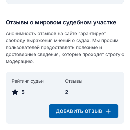
Ответ на отзыв
Название населенного пункта
Отзывы о мировом судебном участке
НАЙТИ МЕНЯ
Анонимность отзывов на сайте гарантирует
0/500
свободу выражения мнений о судах. Мы просим
0/500
пользователей предоставлять полезные и
Как вы оцените судебный участок?
ЗАКРЫТЬ
СОХРАНИТЬ
разрешить публикацию отзыва
достоверные сведения, которые проходят строгую
модерацию.
разрешить публикацию отзыва
ОСТАВИТЬ ОТЗЫВ
Рейтинг судьи
Отзывы
5
2
ОСТАВИТЬ ОТЗЫВ
ДОБАВИТЬ ОТЗЫВ