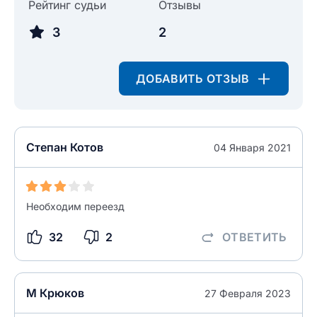
Введите свой e-mail
Рейтинг судьи
Отзывы
Введите свой номер телефона
3
2
Текст отзыва
Ответ на отзыв
ДОБАВИТЬ ОТЗЫВ
Название населенного пункта
НАЙТИ МЕНЯ
0/500
Степан Котов
04 Января 2021
0/500
Как вы оцените судебный участок?
ЗАКРЫТЬ
СОХРАНИТЬ
разрешить публикацию отзыва
Необходим переезд
32
2
ОТВЕТИТЬ
разрешить публикацию отзыва
ОСТАВИТЬ ОТЗЫВ
М Крюков
ОСТАВИТЬ ОТЗЫВ
27 Февраля 2023