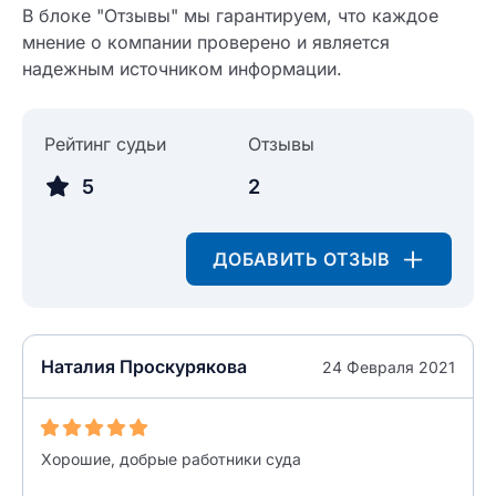
В блоке "Отзывы" мы гарантируем, что каждое
Введите свое имя
мнение о компании проверено и является
надежным источником информации.
Введите свой e-mail
Введите свой номер телефона
Рейтинг судьи
Отзывы
Текст отзыва
Ответ на отзыв
5
2
Название населенного пункта
ДОБАВИТЬ ОТЗЫВ
НАЙТИ МЕНЯ
0/500
0/500
Как вы оцените судебный участок?
ЗАКРЫТЬ
СОХРАНИТЬ
разрешить публикацию отзыва
Наталия Проскурякова
24 Февраля 2021
разрешить публикацию отзыва
ОСТАВИТЬ ОТЗЫВ
Хорошие, добрые работники суда