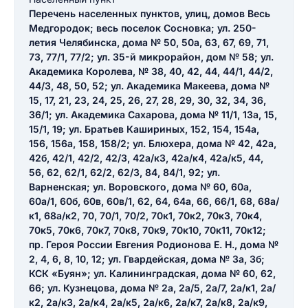
Перечень населенных пунктов, улиц, домов Весь
Медгородок; весь поселок Сосновка; ул. 250-
летия Челябинска, дома № 50, 50а, 63, 67, 69, 71,
73, 77/1, 77/2; ул. 35-й микрорайон, дом № 58; ул.
Академика Королева, № 38, 40, 42, 44, 44/1, 44/2,
44/3, 48, 50, 52; ул. Академика Макеева, дома №
15, 17, 21, 23, 24, 25, 26, 27, 28, 29, 30, 32, 34, 36,
36/1; ул. Академика Сахарова, дома № 11/1, 13а, 15,
15/1, 19; ул. Братьев Кашириных, 152, 154, 154а,
156, 156а, 158, 158/2; ул. Блюхера, дома № 42, 42а,
42б, 42/1, 42/2, 42/3, 42а/к3, 42а/к4, 42а/к5, 44,
56, 62, 62/1, 62/2, 62/3, 84, 84/1, 92; ул.
Варненская; ул. Воровского, дома № 60, 60а,
60а/1, 60б, 60в, 60в/1, 62, 64, 64а, 66, 66/1, 68, 68а/
к1, 68а/к2, 70, 70/1, 70/2, 70к1, 70к2, 70к3, 70к4,
70к5, 70к6, 70к7, 70к8, 70к9, 70к10, 70к11, 70к12;
пр. Героя России Евгения Родионова Е. Н., дома №
2, 4, 6, 8, 10, 12; ул. Гвардейская, дома № 3а, 3б;
КСК «Буян»; ул. Калининградская, дома № 60, 62,
66; ул. Кузнецова, дома № 2а, 2а/5, 2а/7, 2а/к1, 2а/
к2, 2а/к3, 2а/к4, 2а/к5, 2а/к6, 2а/к7, 2а/к8, 2а/к9,
Введите свое имя