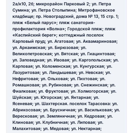
2а/к10, 2б; микрорайон Парковый 2; ул. Петра
Введите свое имя
Сумина; ул. Петра Столыпина; Митрофановское
кладбище; пр. Новоградский, дома № 13, 15 стр. 1;
Введите свой e-mail
пляж «Белый парус»; пляж санатория-
профилактория «Волна»; Городской пляж; пляж
Введите свой номер телефона
«Каспийский берег»; коттеджный поселок
Карповый пруд; ул. Агатовая; ул. Аквамариновая;
Текст отзыва
ул. Аркаимская; ул. Бирюзовая; ул.
Ответ на отзыв
Великопетровская; ул. Вятская; ул. Гиацинтовая;
Название населенного пункта
ул. Заповедная; ул. Ивовая; ул. Каргопольская; ул.
Карповая; ул. Коломенская; ул. Кунгурская; ул.
Лазуритовая; ул. Ландышевая; ул. Невская; ул.
НАЙТИ МЕНЯ
0/500
Нефритовая; ул. Ольховая; ул. Пихтовая; ул.
Ромашковая; ул. Рубиновая; ул. Снежинская; ул.
0/500
Фиалковая; ул. Фруктовая; ул. Холмогорская; ул.
Как вы оцените судебный участок?
Шуйская; ул. Югорская; ул. Янтарная; ул.
ЗАКРЫТЬ
СОХРАНИТЬ
разрешить публикацию отзыва
Ясеневая; ул. Шахтерская. поселок Тарасовка: ул.
Абрикосовая; ул. Брусничная; ул. Васильковая; ул.
Вересковая; ул. Земляничная; ул. Кедровая; ул.
Клиновая; ул. Клубничная; ул. Липовая; ул.
разрешить публикацию отзыва
ОСТАВИТЬ ОТЗЫВ
Малахитовая; ул. Медовая; ул. Нектарная;