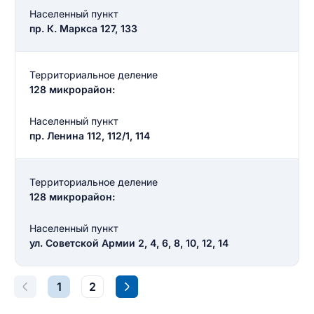
Населенный пункт
пр. К. Маркса 127, 133
Введите свое имя
Введите свое имя
Территориальное деление
Введите свой e-mail
128 микрорайон:
Введите свой номер телефона
Населенный пункт
Текст отзыва
пр. Ленина 112, 112/1, 114
Ответ на отзыв
Название населенного пункта
Территориальное деление
128 микрорайон:
НАЙТИ МЕНЯ
0/500
Населенный пункт
0/500
ул. Советской Армии 2, 4, 6, 8, 10, 12, 14
Как вы оцените судебный участок?
ЗАКРЫТЬ
СОХРАНИТЬ
разрешить публикацию отзыва
1
2