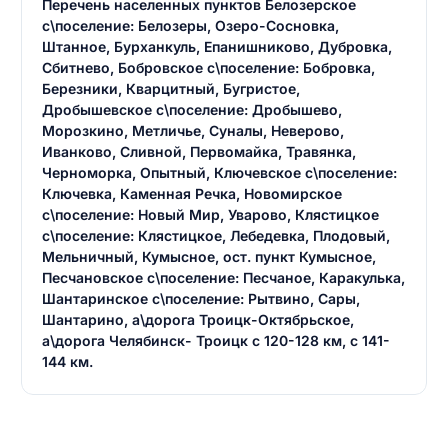
Перечень населенных пунктов Белозерское
с\поселение: Белозеры, Озеро-Сосновка,
Штанное, Бурханкуль, Епанишниково, Дубровка,
Сбитнево, Бобровское с\поселение: Бобровка,
Березники, Кварцитный, Бугристое,
Дробышевское с\поселение: Дробышево,
Морозкино, Метличье, Суналы, Неверово,
Иванково, Сливной, Первомайка, Травянка,
Черноморка, Опытный, Ключевское с\поселение:
Ключевка, Каменная Речка, Новомирское
с\поселение: Новый Мир, Уварово, Клястицкое
с\поселение: Клястицкое, Лебедевка, Плодовый,
Мельничный, Кумысное, ост. пункт Кумысное,
Песчановское с\поселение: Песчаное, Каракулька,
Шантаринское с\поселение: Рытвино, Сары,
Шантарино, а\дорога Троицк-Октябрьское,
а\дорога Челябинск- Троицк с 120-128 км, с 141-
144 км.