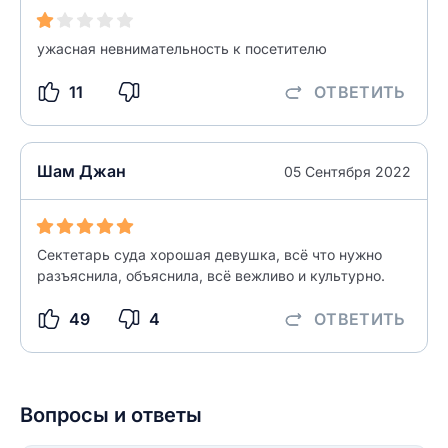
ужасная невнимательность к посетителю
НАЙТИ МЕНЯ
0/500
11
ОТВЕТИТЬ
0/500
Как вы оцените судебный участок?
ЗАКРЫТЬ
СОХРАНИТЬ
разрешить публикацию отзыва
Шам Джан
05 Сентября 2022
разрешить публикацию отзыва
ОСТАВИТЬ ОТЗЫВ
Сектетарь суда хорошая девушка, всё что нужно
разъяснила, объяснила, всё вежливо и культурно.
ОСТАВИТЬ ОТЗЫВ
49
4
ОТВЕТИТЬ
Вопросы и ответы