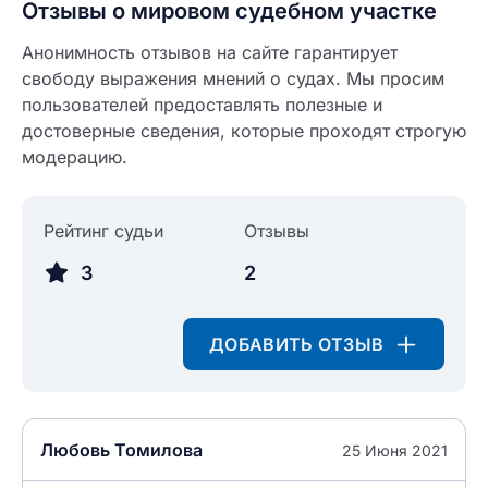
Отзывы о мировом судебном участке
Анонимность отзывов на сайте гарантирует
свободу выражения мнений о судах. Мы просим
пользователей предоставлять полезные и
достоверные сведения, которые проходят строгую
модерацию.
Рейтинг судьи
Отзывы
Введите свое имя
3
2
Введите свое имя
ДОБАВИТЬ ОТЗЫВ
Введите свой e-mail
Введите свой номер телефона
Текст отзыва
Любовь Томилова
25 Июня 2021
Ответ на отзыв
Название населенного пункта