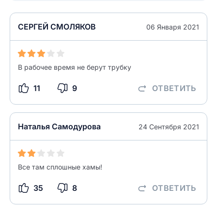
СЕРГЕЙ СМОЛЯКОВ
06 Января 2021
В рабочее время не берут трубку
Введите свое имя
Введите свое имя
11
9
ОТВЕТИТЬ
Введите свой e-mail
Введите свой номер телефона
Наталья Самодурова
24 Сентября 2021
Текст отзыва
Ответ на отзыв
Название населенного пункта
Все там сплошные хамы!
35
8
ОТВЕТИТЬ
НАЙТИ МЕНЯ
0/500
0/500