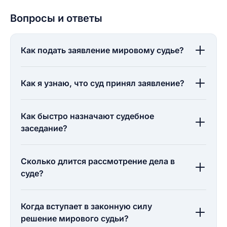
Как вы оцените судебный участок?
ЗАКРЫТЬ
СОХРАНИТЬ
разрешить публикацию отзыва
Вопросы и ответы
Как подать заявление мировому судье?
разрешить публикацию отзыва
ОСТАВИТЬ ОТЗЫВ
Как я узнаю, что суд принял заявление?
ОСТАВИТЬ ОТЗЫВ
Как быстро назначают судебное
заседание?
Сколько длится рассмотрение дела в
суде?
Когда вступает в законную силу
решение мирового судьи?