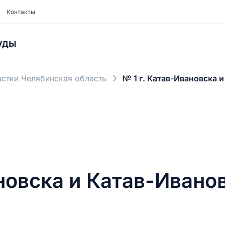
Контакты
уды
стки Челябинская область
№ 1 г. Катав-Ивановска 
ановска и Катав-Ивано