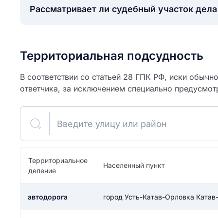
Рассматривает ли судебный участок дел
Территориальная подсудность
В соответствии со статьей 28 ГПК РФ, иски обычн
ответчика, за исключением специально предусмот
Введите улицу или район
ите свое имя
Территориальное
Населенный пункт
деление
Как вы оцените
я
ите свой номер телефона
участок?
автодорога
город Усть-Катав-Орловка Катав