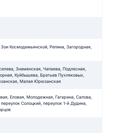
икацию отзыва
 Зои Космодемьянской, Репина, Загородная,
ТЗЫВ
селева, Знаменская, Чапаева, Подлесная,
горная, Куйбышева, Братьев Пухляковых,
рюзанская, Малая Юрюзанская
вая, Еловая, Молодежная, Гагарина, Салова,
 переулок Солоцкий, переулок 1-й Дудина,
орцов