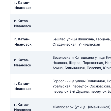
г. Катав-
ail
Ивановск
ание населенного пункта
 на отзыв
разрешить публ
г. Катав-
ЙТИ МЕНЯ
Ивановск
г. Катав-
Башлес улицы Шишкина, Герцена,
КРЫТЬ
Ивановск
СОХРАНИТЬ
Студенческая, Учительская
решить публикацию отзыва
ОСТАВИТЬ О
Веселовка и Колышкино улицы Ки
г. Катав-
Чкалова, Щорса, Перекопная, На
Ивановск
Азина, Больничная, Полевая, Ю
ТАВИТЬ ОТЗЫВ
Горбольница улицы Солнечная, Но
г. Катав-
Уральская, переулок Сосновский,
Ивановск
переулок 2-й Дудина, переулок Б
г. Катав-
Жилпоселок (улица Цементников)
Ивановск