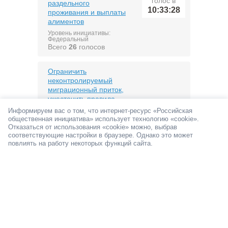
голос в
раздельного
10:33:28
проживания и выплаты
алиментов
Уровень инициативы:
Федеральный
Всего
26
голосов
Ограничить
неконтролируемый
миграционный приток,
ужесточить правила
последний
получения гражданства
Информируем вас о том, что интернет-ресурс «Российская
голос в
РФ и усилить
общественная инициатива» использует технологию «cookie».
10:23:35
ответственность
Отказаться от использования «cookie» можно, выбрав
соответствующие настройки в браузере. Однако это может
иностранных граждан
повлиять на работу некоторых функций сайта.
Уровень инициативы:
Федеральный
Всего
168
голосов
Публиковать в широком
и свободном доступе,
информацию о
последний
статистике смертей от
голос в
алкоголя
10:14:45