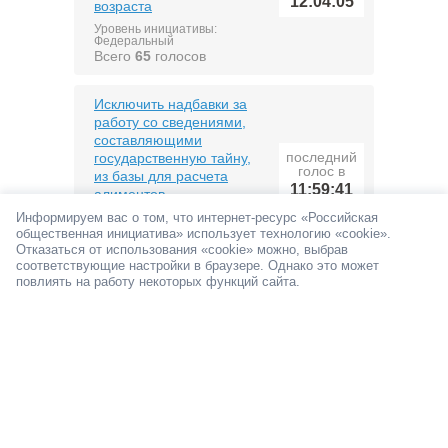
12:04:05
возраста
Уровень инициативы:
Федеральный
Всего
65
голосов
Исключить надбавки за
работу со сведениями,
составляющими
последний
государственную тайну,
голос в
из базы для расчета
11:59:41
алиментов
Информируем вас о том, что интернет-ресурс «Российская
Уровень инициативы:
Федеральный
общественная инициатива» использует технологию «cookie».
Всего
52
голоса
Отказаться от использования «cookie» можно, выбрав
соответствующие настройки в браузере. Однако это может
повлиять на работу некоторых функций сайта.
Усилить ответственность
за эксплуатацию
автомобилей без
последний
каталитических
голос в
нейтрализаторов
11:58:53
Уровень инициативы:
Федеральный
Всего
60
голосов