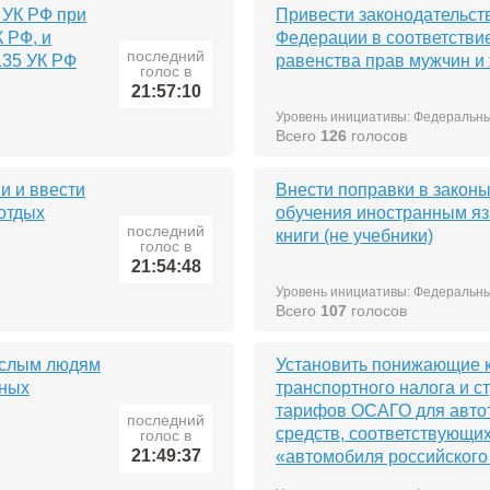
 УК РФ при
Привести законодательст
К РФ, и
Федерации в соответстви
последний
135 УК РФ
равенства прав мужчин и
голос в
21:57:10
Уровень инициативы: Федеральн
Всего
126
голосов
ми и ввести
Внести поправки в закон
отдых
обучения иностранным яз
последний
книги (не учебники)
голос в
21:54:48
Уровень инициативы: Федеральн
Всего
107
голосов
ослым людям
Установить понижающие
рных
транспортного налога и с
тарифов ОСАГО для авто
последний
средств, соответствующи
голос в
21:49:37
«автомобиля российского