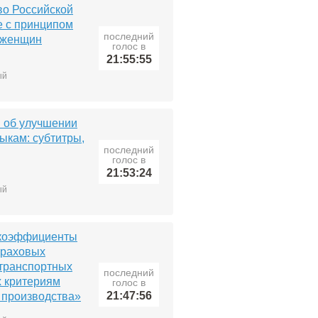
во Российской
е с принципом
последний
 женщин
голос в
21:55:55
ый
ы об улучшении
ыкам: субтитры,
последний
голос в
21:53:24
ый
 коэффициенты
траховых
транспортных
последний
х критериям
голос в
21:47:56
 производства»