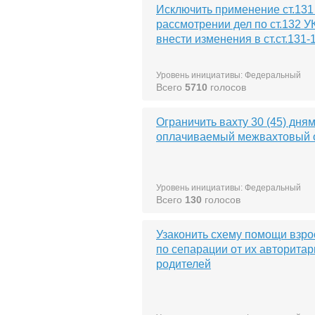
Исключить применение ст.131
рассмотрении дел по ст.132 У
внести изменения в ст.ст.131-
Уровень инициативы: Федеральный
Всего
5710
голосов
Ограничить вахту 30 (45) дня
оплачиваемый межвахтовый 
Уровень инициативы: Федеральный
Всего
130
голосов
Узаконить схему помощи взр
по сепарации от их авторита
родителей