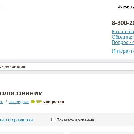
Версия 
8-800-2
Как это р
Обратная
Вопрос - 
Интеракт
голосовании
•
се
/
последние
905
инициатив
ьтр по разделам
Показать архивные