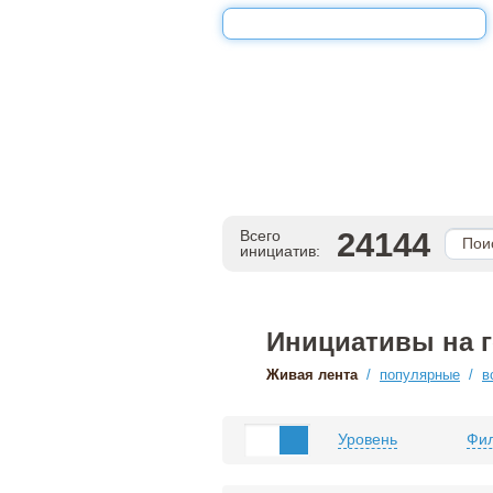
24144
Всего
инициатив:
Инициативы на 
Живая лента
/
популярные
/
в
Уровень
Фил