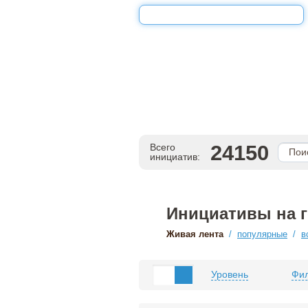
24150
Всего
инициатив:
Инициативы на 
Живая лента
/
популярные
/
в
Уровень
Фил