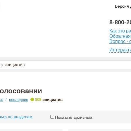
Версия 
8-800-2
Как это р
Обратная
Вопрос - 
Интеракт
голосовании
•
се
/
последние
908
инициатив
ьтр по разделам
Показать архивные