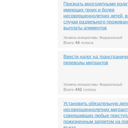
Признать многодетными роди
имеющих троих и более
несовершеннолетних детей, 
случаи раздельного проживан
выплаты алиментов
Уровень инициативы: Федеральный
Всего
44
голоса
Ввести налог на трансгранич
переводы мигрантов
Уровень инициативы: Федеральный
Всего
442
голоса
Установить обязательную де
несовершеннолетних мигрант
совершивших любые преступл
пожизненным запретом на по
въезд