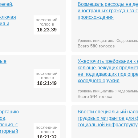
телей,
Возмещать расходы на д
иностранных граждан за с
включая
происхождения
последний
ия и
голос в
16:23:39
Уровень инициативы: Федеральн
Всего
580
голосов
ные
Ужесточить требования к
колюще-режущих предмет
последний
не подпадающих под опр
голос в
холодного оружия
16:21:49
Уровень инициативы: Федеральн
Всего
944
голоса
портацию
Ввести специальный нало
ов,
трудовых мигрантов для
ения, с
социальной инфраструкт
последний
вторный
голос в
16:21:32