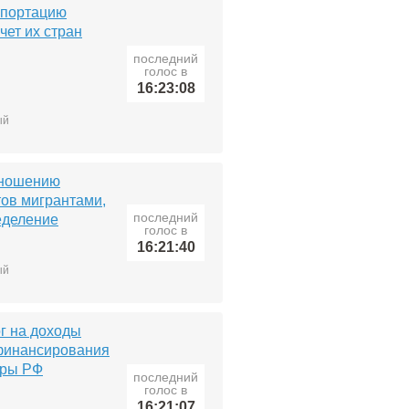
епортацию
чет их стран
последний
голос в
16:23:08
ый
 ношению
ов мигрантами,
последний
еделение
голос в
16:21:40
ый
г на доходы
 финансирования
уры РФ
последний
голос в
16:21:07