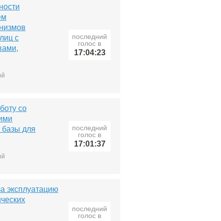
ности
ем
низмов
последний
лиц с
голос в
вами,
17:04:23
ый
боту со
ими
последний
з базы для
голос в
17:01:37
ый
за эксплуатацию
ических
последний
голос в