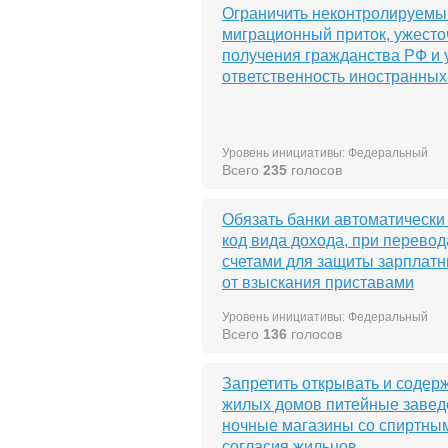
Ограничить неконтролируемы
миграционный приток, ужесто
получения гражданства РФ и 
ответственность иностранных
Уровень инициативы: Федеральный
Всего
235
голосов
Обязать банки автоматически
код вида дохода, при перево
счетами для защиты зарплатн
от взыскания приставами
Уровень инициативы: Федеральный
Всего
136
голосов
Запретить открывать и содер
жилых домов питейные завед
ночные магазины со спиртны
согласия жильцов