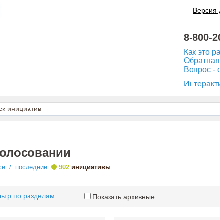
Версия 
8-800-2
Как это р
Обратная
Вопрос - 
Интеракт
голосовании
•
се
/
последние
902
инициативы
ьтр по разделам
Показать архивные