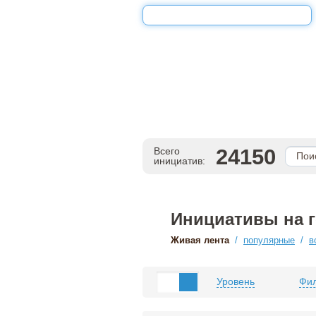
24150
Всего
инициатив:
Инициативы на 
Живая лента
/
популярные
/
в
Уровень
Фил