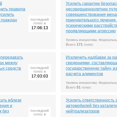
й
Усилить гарантии безопас
чить правила
несовершеннолетних пут
усилить
совершенствования меха
последний
 граждан
принудительного лечения 
голос в
психическими расстройст
17:06:13
проявляющими агрессию
Уровень инициативы: Федеральн
Всего
171
голос
 передавать
Исключить надбавки за ра
дах между
сведениями, составляющ
последний
ых средств
государственную тайну, и
голос в
расчета алиментов
17:03:03
Уровень инициативы: Федеральн
Всего
51
голос
жать вблизи
Усилить ответственность 
ения и
автомобилей без каталит
последний
м без
нейтрализаторов
голос в