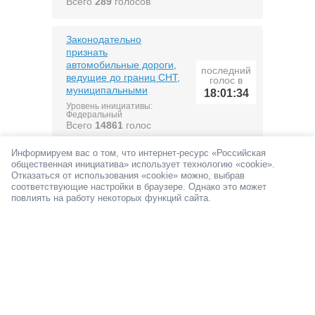
Всего
289
голосов
Законодательно
признать
автомобильные дороги,
последний
ведущие до границ СНТ,
голос в
муниципальными
18:01:34
Уровень инициативы:
Федеральный
Всего
14861
голос
Информируем вас о том, что интернет-ресурс «Российская
Установить понижающие
общественная инициатива» использует технологию «cookie».
коэффициенты
Отказаться от использования «cookie» можно, выбрав
транспортного налога и
соответствующие настройки в браузере. Однако это может
страховых тарифов
повлиять на работу некоторых функций сайта.
ОСАГО для
автотранспортных
последний
средств,
голос в
соответствующих
18:01:33
критериям «автомобиля
российского
производства»
Уровень инициативы:
Федеральный