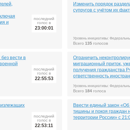
телей,
Изменить порядок раздел
супругов с учётом их фак
включая
последний
ия и
голос в
23:00:01
Уровень инициативы: Федеральн
Всего
135
голосов
 без вести в
Ограничить неконтролир
 военной
миграционный приток, уж
последний
получения гражданства Р
голос в
ответственность иностра
22:55:53
Уровень инициативы: Федеральн
Всего
184
голоса
близлежащих
Ввести единый закон «Об
тишины и покоя граждан 
последний
территории России» с 21:0
голос в
22:53:11