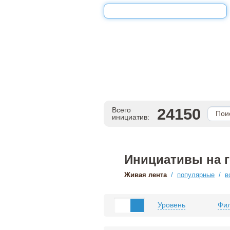
24150
Всего
инициатив:
Инициативы на 
Живая лента
/
популярные
/
в
Уровень
Фил