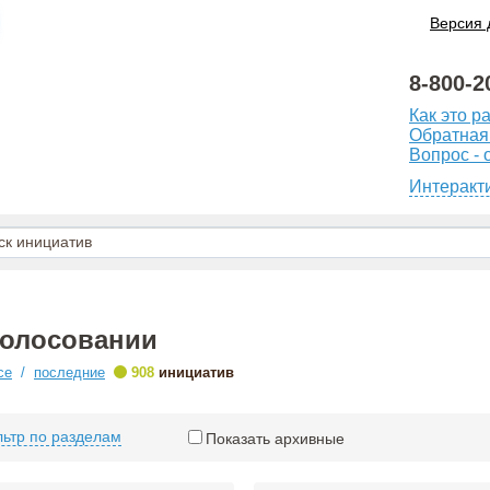
Версия 
8-800-2
Как это р
Обратная
Вопрос - 
Интеракт
голосовании
•
се
/
последние
908
инициатив
ьтр по разделам
Показать архивные