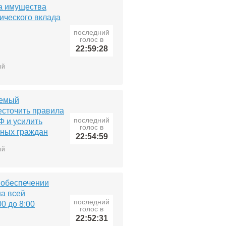
а имущества
тического вклада
последний
голос в
22:59:28
ый
уемый
есточить правила
последний
Ф и усилить
голос в
нных граждан
22:54:59
ый
 обеспечении
на всей
последний
0 до 8:00
голос в
22:52:31