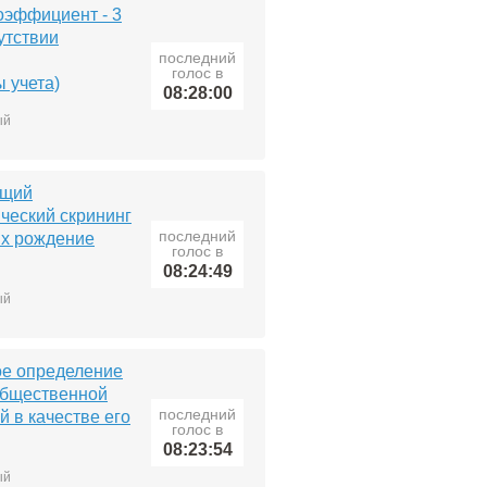
эффициент - 3
утствии
последний
голос в
 учета)
08:28:00
ый
бщий
ческий скрининг
последний
их рождение
голос в
08:24:49
ый
кое определение
общественной
последний
й в качестве его
голос в
08:23:54
ый