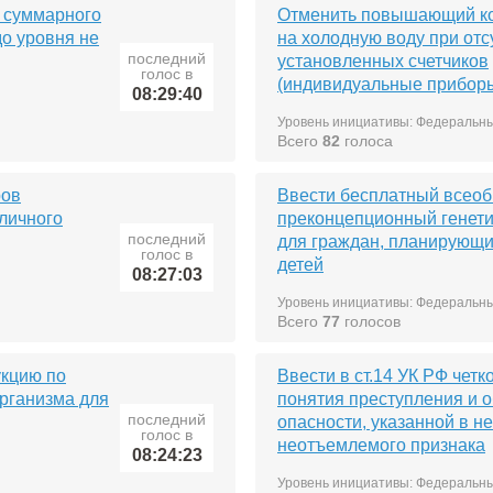
 суммарного
Отменить повышающий ко
о уровня не
на холодную воду при отс
последний
установленных счетчиков
голос в
(индивидуальные приборы
08:29:40
Уровень инициативы: Федеральн
Всего
82
голоса
ров
Ввести бесплатный всео
бличного
преконцепционный генети
последний
для граждан, планирующ
голос в
детей
08:27:03
Уровень инициативы: Федеральн
Всего
77
голосов
укцию по
Ввести в ст.14 УК РФ чет
организма для
понятия преступления и 
последний
опасности, указанной в не
голос в
неотъемлемого признака
08:24:23
Уровень инициативы: Федеральн