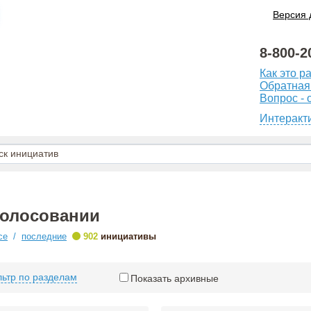
Версия 
8-800-2
Как это р
Обратная
Вопрос - 
Интеракт
голосовании
•
се
/
последние
902
инициативы
ьтр по разделам
Показать архивные