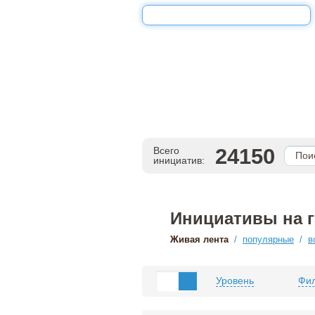
24150
Всего
инициатив:
Инициативы на 
Живая лента
/
популярные
/
в
Уровень
Фил