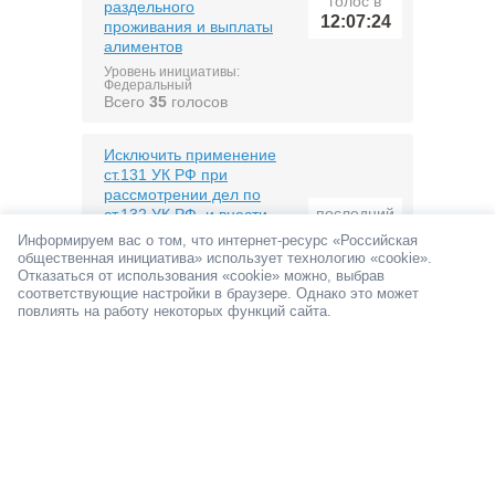
голос в
раздельного
12:07:24
проживания и выплаты
алиментов
Уровень инициативы:
Федеральный
Всего
35
голосов
Исключить применение
ст.131 УК РФ при
рассмотрении дел по
последний
ст.132 УК РФ, и внести
голос в
изменения в ст.ст.131-
Информируем вас о том, что интернет-ресурс «Российская
11:58:23
135 УК РФ
общественная инициатива» использует технологию «cookie».
Отказаться от использования «cookie» можно, выбрав
Уровень инициативы:
соответствующие настройки в браузере. Однако это может
Федеральный
Всего
5710
голосов
повлиять на работу некоторых функций сайта.
Внести изменения в
законодательство
Российской Федерации в
целях защиты субъектов
малого и среднего
предпринимательства от
последний
несанкционированных