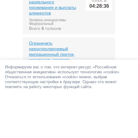
голос в
раздельного
04:28:36
проживания и выплаты
алиментов
Уровень инициативы:
Федеральный
Всего
6
голосов
Ограничить
неконтролируемый
миграционный приток,
ужесточить правила
последний
получения гражданства
Информируем вас о том, что интернет-ресурс «Российская
голос в
РФ и усилить
общественная инициатива» использует технологию «cookie».
01:06:32
ответственность
Отказаться от использования «cookie» можно, выбрав
соответствующие настройки в браузере. Однако это может
иностранных граждан
повлиять на работу некоторых функций сайта.
Уровень инициативы:
Федеральный
Всего
157
голосов
Публиковать в широком
и свободном доступе,
информацию о
последний
статистике смертей от
голос в
алкоголя
00:59:01