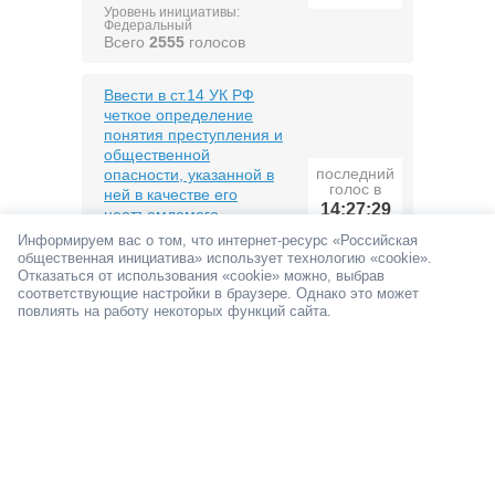
Уровень инициативы:
Федеральный
Всего
2555
голосов
Ввести в ст.14 УК РФ
четкое определение
понятия преступления и
общественной
последний
опасности, указанной в
голос в
ней в качестве его
14:27:29
неотъемлемого
признака
Информируем вас о том, что интернет-ресурс «Российская
общественная инициатива» использует технологию «cookie».
Уровень инициативы:
Федеральный
Отказаться от использования «cookie» можно, выбрав
Всего
42
голоса
соответствующие настройки в браузере. Однако это может
повлиять на работу некоторых функций сайта.
Разработать и принять
Инструкцию по
эксплуатации
последний
человеческого
голос в
организма для каждого
14:22:53
возраста
Уровень инициативы:
Федеральный