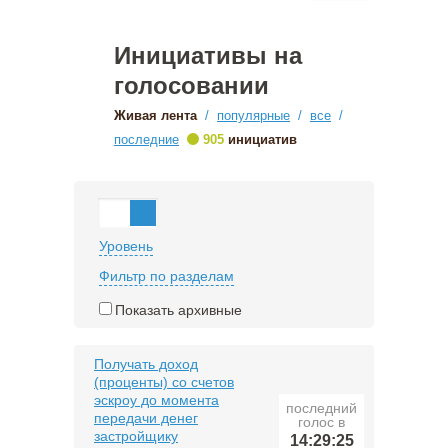
Инициативы на
голосовании
Живая лента
/
популярные
/
все
/
•
последние
905
инициатив
Уровень
Фильтр по разделам
Показать архивные
Получать доход
(проценты) со счетов
эскроу до момента
последний
передачи денег
голос в
застройщику
14:29:25