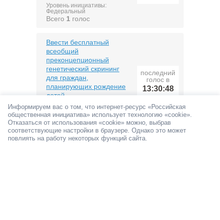
Уровень инициативы:
Федеральный
Всего
1
голос
Ввести бесплатный
всеобщий
преконцепционный
генетический скрининг
последний
для граждан,
голос в
планирующих рождение
13:30:48
детей
Информируем вас о том, что интернет-ресурс «Российская
Уровень инициативы:
Федеральный
общественная инициатива» использует технологию «cookie».
Всего
1
голос
Отказаться от использования «cookie» можно, выбрав
соответствующие настройки в браузере. Однако это может
повлиять на работу некоторых функций сайта.
Разработать и принять
Инструкцию по
эксплуатации
последний
человеческого
голос в
организма для каждого
13:28:45
возраста
Уровень инициативы:
Федеральный
Всего
1
голос